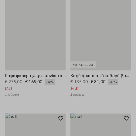
ΥΛΙΚΌ 100%
Καφέ φόρεμα χωρίς μανίκια από γνήσιο δέρμα με στενή εφαρμογή και V-λαιμόκοψη
Καφέ ζακέτα από καθαρό βαμβάκι σε κανονική εφαρμογή με κουμπιά
€ 275,00
€ 165,00
€ 135,00
€ 81,00
-40%
-40%
SALE
SALE
1 χρώματα
2 χρώματα