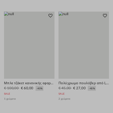
Μπλε τζάκετ κανονικής εφαρμογής με φερμουάρ
Πολύχρωμο πουλόβερ από Lyocell και μάλλινο με κανονική εφαρμογή
€ 100,00
€ 60,00
€ 45,00
€ 27,00
-40%
-40%
SALE
SALE
1 χρώματα
2 χρώματα