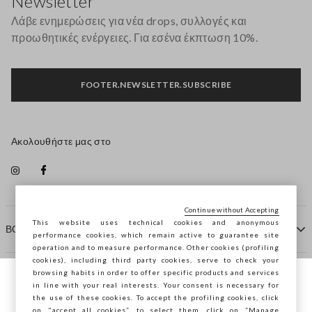
Newsletter
Λάβε ενημερώσεις για νέα drops, συλλογές και
προωθητικές ενέργειες. Για εσένα έκπτωση 10%.
FOOTER.NEWSLETTER.SUBSCRIBE
Ακολουθήστε μας στο
Continue without Accepting
This website uses technical cookies and anonymous
ΒΟΗΘΕΙΑ
performance cookies, which remain active to guarantee site
operation and to measure performance. Other cookies (profiling
cookies), including third party cookies, serve to check your
browsing habits in order to offer specific products and services
ΠΡΑΚΤΟΡΕΙΟ
in line with your real interests. Your consent is necessary for
Περιηγείστε στο STEFANEL Ελλάδας, θέλετε
the use of these cookies. To accept the profiling cookies, click
να αποθηκεύσετε την τοποθεσία σας;
on "accept all cookies”, to select them, click on “Manage