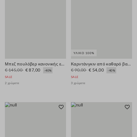
ΥΛΙΚΌ 100%
Μπεζ πουλόβερ κανονικής εφαρμογής από μίγμα βαμβακιού με καρό μοτίβο
Καρντάνγκιν από καθαρό βαμβάκι σε κόκκινο χρώμα με φερμουάρ, φαρδιά γραμμή
€ 145,00
€ 87,00
€ 90,00
€ 54,00
-40%
-40%
SALE
SALE
2 χρώματα
3 χρώματα