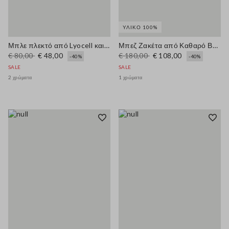
ΥΛΙΚΌ 100%
Μπλε πλεκτό από Lyocell και βαμβάκι με V-λαιμόκοψη, κανονική εφαρμογή
Μπεζ Ζακέτα από Καθαρό Βαμβάκι Κανονικής Γραμμής
€ 80,00
€ 48,00
€ 180,00
€ 108,00
-40%
-40%
SALE
SALE
2 χρώματα
1 χρώματα