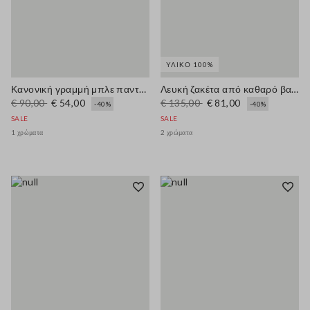
ΥΛΙΚΌ 100%
Κανονική γραμμή μπλε παντελόνι από μείγμα βισκόζης
Λευκή ζακέτα από καθαρό βαμβάκι, κανονική εφαρμογή με κουμπιά
€ 90,00
€ 54,00
€ 135,00
€ 81,00
-40%
-40%
SALE
SALE
1 χρώματα
2 χρώματα