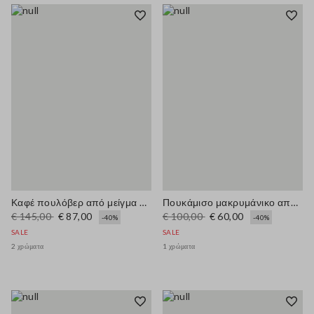
Καφέ πουλόβερ από μείγμα βαμβακιού με κανονική εφαρμογή και καρό σχέδιο
Πουκάμισο μακρυμάνικο από καθαρή βισκόζη με πολύχρωμο σχέδιο καρό κανονικής εφαρμογής
€ 145,00
€ 87,00
€ 100,00
€ 60,00
-40%
-40%
SALE
SALE
2 χρώματα
1 χρώματα