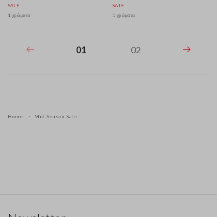
SALE
SALE
1 χρώματα
1 χρώματα
01
02
Home
Mid Season Sale
Υποσέλιδο