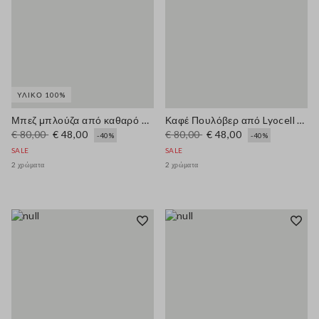
ΥΛΙΚΌ 100%
Μπεζ μπλούζα από καθαρό βαμβάκι, κανονική εφαρμογή
Καφέ Πουλόβερ από Lyocell και Βαμβάκι με Κανονική Γραμμή και V Λαιμόκοψη
€ 80,00
€ 48,00
€ 80,00
€ 48,00
-40%
-40%
SALE
SALE
2 χρώματα
2 χρώματα