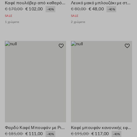
Καφέ πουλόβερ από καθαρό βαμβάκι σε κανονική γραμμή
Λευκό μακό μπλουζάκι με στρογγυλή λαιμόκοψη κανονικής εφαρμογής
€ 170,00
€ 102,00
€ 80,00
€ 48,00
-40%
-40%
SALE
SALE
1 χρώματα
2 χρώματα
Φαρδύ Καφέ Μπουφάν με Ριγέ Γιακά
Καφέ μπουφάν κανονικής εφαρμογής από βαμβακερό μείγμα με φερμουάρ
€ 185,00
€ 111,00
€ 195,00
€ 117,00
-40%
-40%