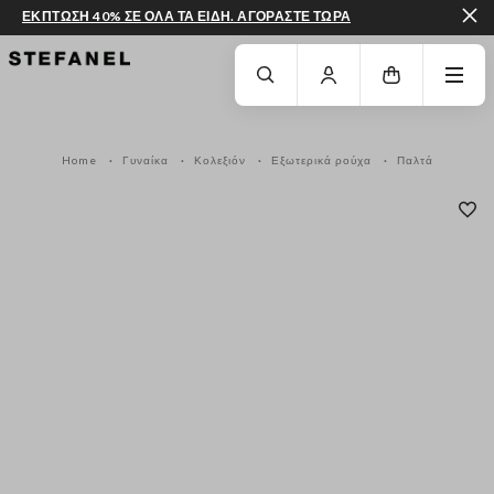
ΕΚΠΤΩΣΗ 40% ΣΕ ΟΛΑ ΤΑ ΕΙΔΗ. ΑΓΟΡΑΣΤΕ ΤΩΡΑ
ΜΕΤΆΒΑΣΗ ΣΤΟ ΚΎΡΙΟ ΠΕΡΙΕΧΌΜΕΝΟ
ΚΑΤΕΒΕΊΤΕ ΣΤΟ ΚΆΤΩ ΜΈΡΟΣ ΤΗΣ
Home
Γυναίκα
Κολεξιόν
Εξωτερικά ρούχα
Παλτά