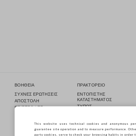
Υποσέλιδο
ΒΟΗΘΕΙΑ
ΠΡΑΚΤΟΡΕΙΟ
ΣΥΧΝΕΣ ΕΡΩΤΗΣΕΙΣ
ΕΝΤΟΠΙΣΤΗΣ
ΚΑΤΑΣΤΗΜΑΤΟΣ
ΑΠΟΣΤΟΛΗ
ΤΥΠΟΣ
ΕΠΙΣΤΡΟΦΕΣ
ΟΡΟΙ ΠΩΛΗΣΗΣ
ΔΩΡΟΚΑΡΤΑ
Franchsing
CARE GUIDE
This website uses technical cookies and anonymous per
Accessibility
Guida alle taglie
guarantee site operation and to measure performance. Other 
Βιωσιμότητα
party cookies, serve to check your browsing habits in order t