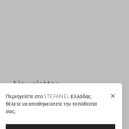
Newsletter
Λάβε ενημερώσεις για νέα drops, συλλογές και
Περιηγείστε στο STEFANEL Ελλάδας,
προωθητικές ενέργειες. Για εσένα έκπτωση 10%.
θέλετε να αποθηκεύσετε την τοποθεσία
σας;
FOOTER.NEWSLETTER.SUBSCRIBE