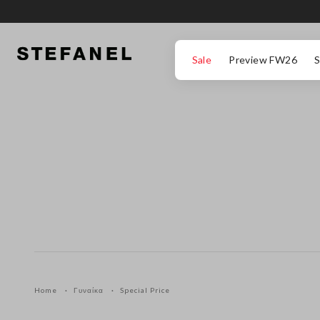
ΜΕΤΆΒΑΣΗ ΣΤΟ ΚΎΡΙΟ ΠΕΡΙΕΧΌΜΕΝΟ
ΚΑΤΕΒΕΊΤΕ ΣΤΟ ΚΆΤΩ ΜΈΡΟΣ ΤΗΣ
Sale
Preview FW26
S
Home
Γυναίκα
Special Price