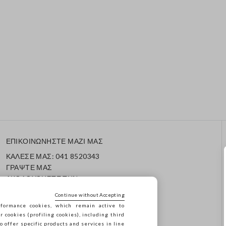
ΕΠΙΚΟΙΝΩΝΗΣΤΕ ΜΑΖΙ ΜΑΣ
ΚΑΛΕΣΕ ΜΑΣ: 041 8520343
ΓΡΑΨΤΕ ΜΑΣ
ΑΚΟΛΟΥΘΗΣΤΕ ΤΗΝ
ΠΑΡΑΓΓΕΛΙΑ/ΕΠΙΣΤΡΟΦΗ
Continue without Accepting
ΣΑΣ
formance cookies, which remain active to
cookies (profiling cookies), including third
o offer specific products and services in line