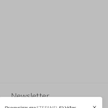
Newsletter
Λάβε ενημερώσεις για νέα drops, συλλογές και
Περιηγείστε στο STEFANEL Ελλάδας,