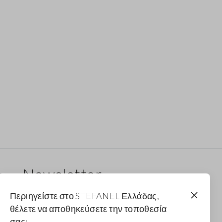
Newsletter
Λάβε ενημερώσεις για νέα drops, συλλογές και
Περιηγείστε στο STEFANEL Ελλάδας,
προωθητικές ενέργειες. Για εσένα έκπτωση 10%.
θέλετε να αποθηκεύσετε την τοποθεσία
σας;