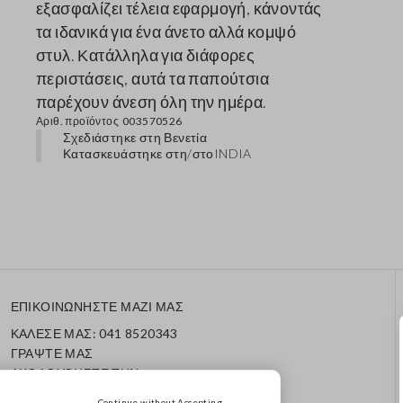
εξασφαλίζει τέλεια εφαρμογή, κάνοντάς
τα ιδανικά για ένα άνετο αλλά κομψό
στυλ. Κατάλληλα για διάφορες
περιστάσεις, αυτά τα παπούτσια
παρέχουν άνεση όλη την ημέρα.
Αριθ. προϊόντος
003570526
Σχεδιάστηκε στη Βενετία
Κατασκευάστηκε στη/στο
INDIA
ΕΠΙΚΟΙΝΩΝΗΣΤΕ ΜΑΖΙ ΜΑΣ
ΚΑΛΕΣΕ ΜΑΣ: 041 8520343
ΓΡΑΨΤΕ ΜΑΣ
ΑΚΟΛΟΥΘΗΣΤΕ ΤΗΝ
ΠΑΡΑΓΓΕΛΙΑ/ΕΠΙΣΤΡΟΦΗ
Continue without Accepting