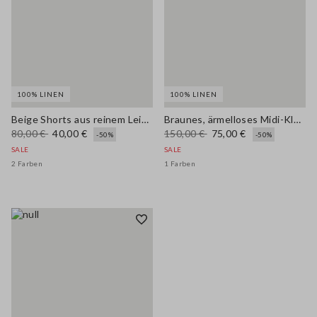
100% LINEN
100% LINEN
Beige Shorts aus reinem Leinen im Regular Fit
Braunes, ärmelloses Midi-Kleid aus reinem Leinen in Regular Fit
80,00 €
40,00 €
150,00 €
75,00 €
-50%
-50%
SALE
SALE
2 Farben
1 Farben