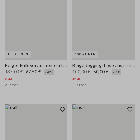
100% LINEN
100% LINEN
Beiger Pullover aus reinem Leinen Regular Fit
Beige Joggingshose aus reinem Leinen mit weitem Bein
135,00 €
67,50 €
100,00 €
50,00 €
-50%
-50%
SALE
SALE
2 Farben
4 Farben