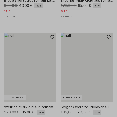
Blaue Shorts aus reinem Leinen, Regular Fit
Braunes Midi-Kleid aus reinem Leinen mit feinen Trägern
80,00 €
40,00 €
170,00 €
85,00 €
-50%
-50%
SALE
SALE
2 Farben
2 Farben
100% LINEN
100% LINEN
Weißes Midikleid aus reinem Leinen mit schmalen Trägern
Beiger Oversize-Pullover aus reinem Leinen mit tiefem V-Ausschnitt
170,00 €
85,00 €
135,00 €
67,50 €
-50%
-50%