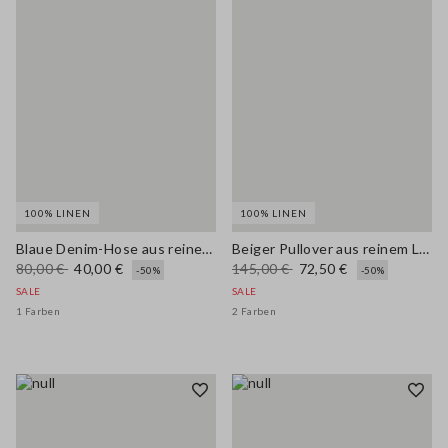
100% LINEN
100% LINEN
Blaue Denim-Hose aus reinem Leinen mit weitem Bein
Beiger Pullover aus reinem Leinen mit Polokragen im Regular Fit
80,00 €
40,00 €
145,00 €
72,50 €
-50%
-50%
SALE
SALE
1 Farben
2 Farben