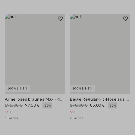
100% LINEN
100% LINEN
Ärmelloses braunes Maxi-Kleid aus reinem Leinen, Regular Fit
Beige Regular-Fit-Hose aus reinem Leinen
195,00 €
97,50 €
170,00 €
85,00 €
-50%
-50%
SALE
SALE
1 Farben
2 Farben