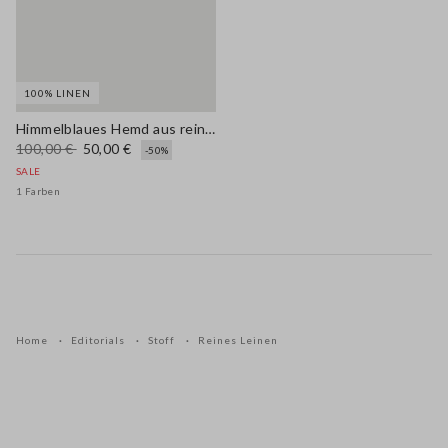
100% LINEN
Himmelblaues Hemd aus reinem Leinen im Regular Fit
100,00 €
50,00 €
-50%
SALE
1 Farben
Home
Editorials
Stoff
Reines Leinen