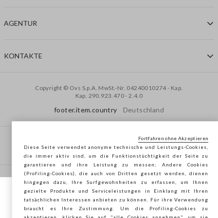
AGENTUR
KONTAKTE
Copyright © Ovs S.p.A. MwSt.-Nr. 04240010274 - Kap.
Kap. 290.923.470 -
2.4.0
footer.item.country
Deutschland
Fortfahren ohne Akzeptieren
Privacy Policy
-
Cookie Policy
-
Cookies verwalten
Diese Seite verwendet anonyme technische und Leistungs-Cookies,
die immer aktiv sind, um die Funktionstüchtigkeit der Seite zu
garantieren und ihre Leistung zu messen; Andere Cookies
(Profiling-Cookies), die auch von Dritten gesetzt werden, dienen
hingegen dazu, Ihre Surfgewohnheiten zu erfassen, um Ihnen
gezielte Produkte und Serviceleistungen in Einklang mit Ihren
Sie surfen auf der Seite von STEFANEL
tatsächlichen Interessen anbieten zu können. Für ihre Verwendung
braucht es Ihre Zustimmung. Um die Profiling-Cookies zu
Deutschland, möchten Sie Ihren Standort
akzeptieren, klicken Sie auf "alle Cookies annehmen", um sie