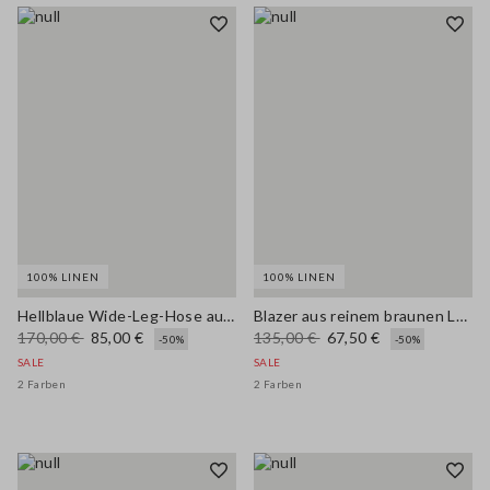
100% LINEN
100% LINEN
Hellblaue Wide-Leg-Hose aus reinem Leinen
Blazer aus reinem braunen Leinen regular fit
170,00 €
85,00 €
135,00 €
67,50 €
-50%
-50%
SALE
SALE
2 Farben
2 Farben