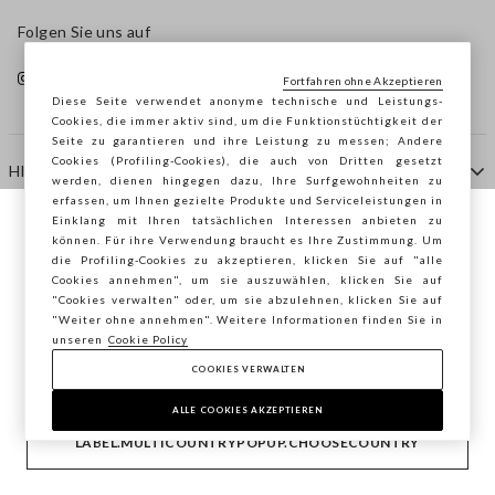
Folgen Sie uns auf
Fortfahren ohne Akzeptieren
Diese Seite verwendet anonyme technische und Leistungs-
Cookies, die immer aktiv sind, um die Funktionstüchtigkeit der
Seite zu garantieren und ihre Leistung zu messen; Andere
Cookies (Profiling-Cookies), die auch von Dritten gesetzt
HILFE
werden, dienen hingegen dazu, Ihre Surfgewohnheiten zu
erfassen, um Ihnen gezielte Produkte und Serviceleistungen in
Einklang mit Ihren tatsächlichen Interessen anbieten zu
Sie surfen auf der Seite von STEFANEL
können. Für ihre Verwendung braucht es Ihre Zustimmung. Um
AGENTUR
die Profiling-Cookies zu akzeptieren, klicken Sie auf "alle
Deutschland, möchten Sie Ihren Standort
Cookies annehmen", um sie auszuwählen, klicken Sie auf
speichern?
"Cookies verwalten" oder, um sie abzulehnen, klicken Sie auf
KONTAKTE
"Weiter ohne annehmen". Weitere Informationen finden Sie in
unseren
Cookie Policy
COOKIES VERWALTEN
BESTÄTIGEN
Copyright © Ovs S.p.A. MwSt.-Nr. 04240010274 - Kap.
Kap. 290.923.470 -
2.4.0
ALLE COOKIES AKZEPTIEREN
footer.item.country
Deutschland
LABEL.MULTICOUNTRYPOPUP.CHOOSECOUNTRY