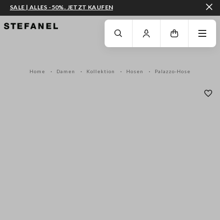
SALE | ALLES -50%. JETZT KAUFEN
ZUM HAUPTINHALT SPRINGEN
GEHEN SIE ZUM ENDE DER SEITE
Home
Damen
Kollektion
Hosen
Palazzo-Hose