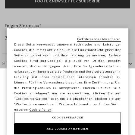
FOOTER.NEWSLETTER.SUBSCRIBE
Folgen Sie uns auf
Fortfahren ohne Akzeptieren
Diese Seite verwendet anonyme technische und Leistungs-
Cookies, die immer aktiv sind, um die Funktionstüchtigkeit der
Seite zu garantieren und ihre Leistung zu messen; Andere
Cookies (Profiling-Cookies), die auch von Dritten gesetzt
HILFE
werden, dienen hingegen dazu, Ihre Surfgewohnheiten zu
erfassen, um Ihnen gezielte Produkte und Serviceleistungen in
Einklang mit Ihren tatsächlichen Interessen anbieten zu
Sie surfen auf der Seite von STEFANEL
können. Für ihre Verwendung braucht es Ihre Zustimmung. Um
AGENTUR
die Profiling-Cookies zu akzeptieren, klicken Sie auf "alle
Deutschland, möchten Sie Ihren Standort
Cookies annehmen", um sie auszuwählen, klicken Sie auf
speichern?
"Cookies verwalten" oder, um sie abzulehnen, klicken Sie auf
KONTAKTE
"Weiter ohne annehmen". Weitere Informationen finden Sie in
unseren
Cookie Policy
COOKIES VERWALTEN
BESTÄTIGEN
Copyright © Ovs S.p.A. MwSt.-Nr. 04240010274 - Kap.
Kap. 290.923.470 -
2.4.0
ALLE COOKIES AKZEPTIEREN