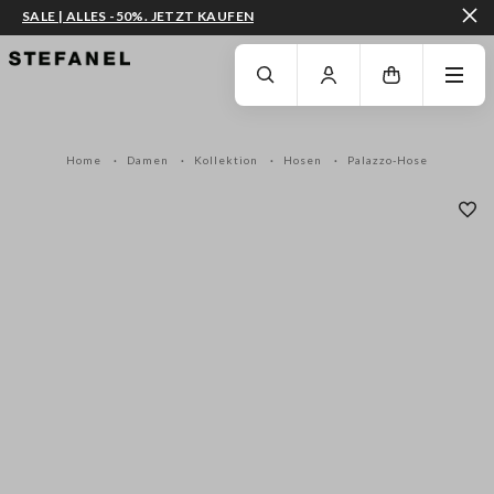
SALE | ALLES -50%. JETZT KAUFEN
ZUM HAUPTINHALT SPRINGEN
GEHEN SIE ZUM ENDE DER SEITE
Home
Damen
Kollektion
Hosen
Palazzo-Hose