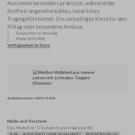
Ausziehen besonders praktisch, während der
Stoff ein angenehm kühles, natürliches
Tragegefühl bietet. Ein vielseitiges Kleid für den
Alltag oder besondere Anlässe.
Entworfen in Venedig
Made in
CHINA
Verfügbarkeit im Store
Artikelnummer
003571078
Maße und Passform
Das Modell ist 175cm groß und trägt eine XS.
SLIM
AUSSCHNITT OHNE AUSSCHNITT
REISSVERSCHLUSS