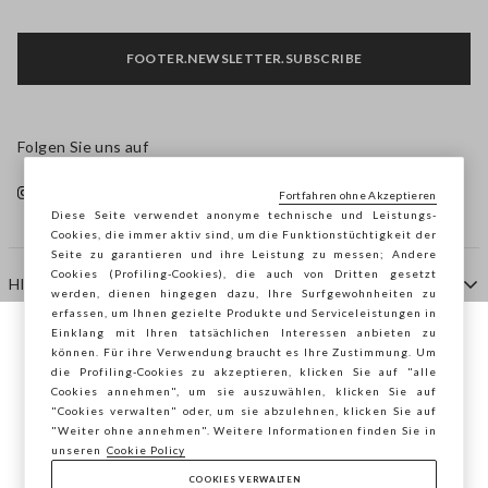
FOOTER.NEWSLETTER.SUBSCRIBE
Folgen Sie uns auf
Fortfahren ohne Akzeptieren
Diese Seite verwendet anonyme technische und Leistungs-
Cookies, die immer aktiv sind, um die Funktionstüchtigkeit der
Seite zu garantieren und ihre Leistung zu messen; Andere
Cookies (Profiling-Cookies), die auch von Dritten gesetzt
HILFE
werden, dienen hingegen dazu, Ihre Surfgewohnheiten zu
erfassen, um Ihnen gezielte Produkte und Serviceleistungen in
Einklang mit Ihren tatsächlichen Interessen anbieten zu
Sie surfen auf der Seite von STEFANEL
können. Für ihre Verwendung braucht es Ihre Zustimmung. Um
AGENTUR
die Profiling-Cookies zu akzeptieren, klicken Sie auf "alle
Deutschland, möchten Sie Ihren Standort
Cookies annehmen", um sie auszuwählen, klicken Sie auf
speichern?
"Cookies verwalten" oder, um sie abzulehnen, klicken Sie auf
KONTAKTE
"Weiter ohne annehmen". Weitere Informationen finden Sie in
unseren
Cookie Policy
COOKIES VERWALTEN
BESTÄTIGEN