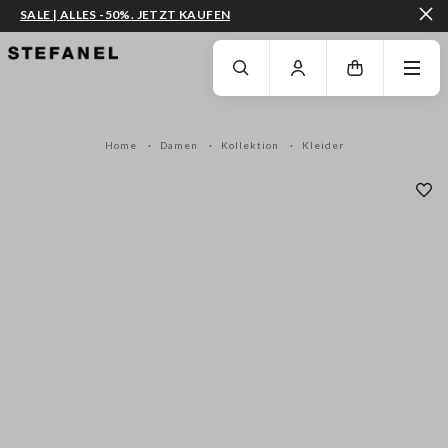
SALE | ALLES -50%. JETZT KAUFEN
ZUM HAUPTINHALT SPRINGEN
GEHEN SIE ZUM ENDE DER SEITE
Home
Damen
Kollektion
Kleider