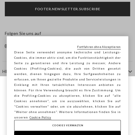
FOOTER.NEWSLETTER.SUBSCRIBE
Folgen Sie uns auf
Fortfahren ohne Akzeptieren
Diese Seite verwendet anonyme technische und Leistungs-
Cookies, die immer aktiv sind, um die Funktionstüchtigkeit der
Seite zu garantieren und ihre Leistung zu messen; Andere
Cookies (Profiling-Cookies), die auch von Dritten gesetzt
HILFE
werden, dienen hingegen dazu, Ihre Surfgewohnheiten zu
erfassen, um Ihnen gezielte Produkte und Serviceleistungen in
Einklang mit Ihren tatsächlichen Interessen anbieten zu
Sie surfen auf der Seite von STEFANEL
können. Für ihre Verwendung braucht es Ihre Zustimmung. Um
AGENTUR
die Profiling-Cookies zu akzeptieren, klicken Sie auf "alle
Deutschland, möchten Sie Ihren Standort
Cookies annehmen", um sie auszuwählen, klicken Sie auf
speichern?
"Cookies verwalten" oder, um sie abzulehnen, klicken Sie auf
KONTAKTE
"Weiter ohne annehmen". Weitere Informationen finden Sie in
unseren
Cookie Policy
COOKIES VERWALTEN
BESTÄTIGEN
Copyright © Ovs S.p.A. MwSt.-Nr. 04240010274 - Kap.