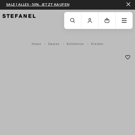
SALE | ALLES -50%. JETZT KAUFEN
ZUM HAUPTINHALT SPRINGEN
GEHEN SIE ZUM ENDE DER SEITE
Home
Damen
Kollektion
Kleider