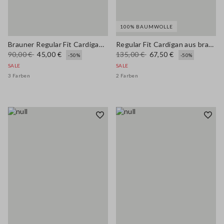
100% BAUMWOLLE
Brauner Regular Fit Cardigan aus Woll-Baumwollmischung
Regular Fit Cardigan aus brauner Baumwolle mit Knöpfen
90,00 €
45,00 €
135,00 €
67,50 €
-50%
-50%
SALE
SALE
3 Farben
2 Farben