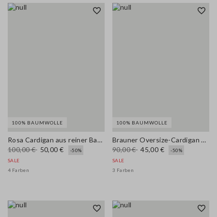
100% BAUMWOLLE
100% BAUMWOLLE
Rosa Cardigan aus reiner Baumwolle im Regular Fit mit Knöpfen
Brauner Oversize-Cardigan aus reiner Baumwolle
100,00 €
50,00 €
90,00 €
45,00 €
-50%
-50%
SALE
SALE
4 Farben
3 Farben