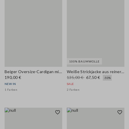
100% BAUMWOLLE
Beiger Oversize-Cardigan mit Rundhalsausschnitt aus Woll- und Kaschmirmix
Weiße Strickjacke aus reiner Baumwolle, Regular Fit mit Knöpfen
190,00 €
135,00 €
67,50 €
-50%
NEW IN
SALE
1 Farben
2 Farben