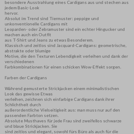
besondere Ausstrahlung eines Cardigans aus und stechen aus
jedem Basic-Look
hervor.
Absolut im Trend sind Tiermuster: peppige und
unkonventionelle Cardigans mit
Leoparden- oder Zebramuster sind ein echter Hingucker und
machen auch ein Outfit
aus T-Shirt und Jeans zu etwas Besonderem.
Klassisch und zeitlos sind Jacquard-Cardigans: geometrische,
abstrakte oder blumige
Motive, die den Texturen Lebendigkeit verleihen und dank der
verschiedenen
Farbkombinationen für einen schicken Wow-Effekt sorgen.
Farben der Cardigans
Während gemusterte Strickjacken einem minimalistischen
Look das gewisse Etwas
verleihen, zeichnen sich einfarbige Cardigans dank ihrer
Schlichtheit durch
außerordentliche Vielseitigkeit aus: man muss nur auf den
passenden Farbton setzen.
Absolute Musthaves für jede Frau sind zweifellos schwarze
und blaue Strickjacken. Sie
sind zeitlos und elegant, sowohl fürs Büro als auch für die