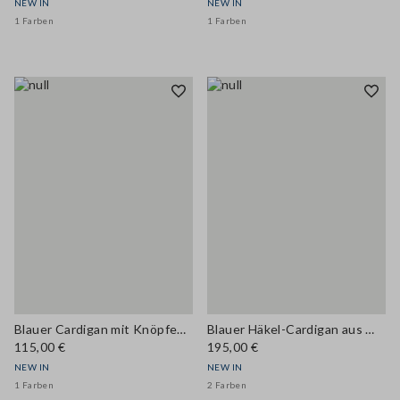
NEW IN
NEW IN
1 Farben
1 Farben
Blauer Cardigan mit Knöpfen aus Viskosemix, Regular Fit
Blauer Häkel-Cardigan aus Wollmischung im Oversize-Fit
115,00 €
195,00 €
NEW IN
NEW IN
1 Farben
2 Farben