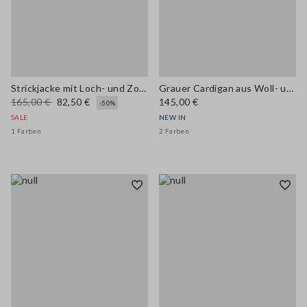
Strickjacke mit Loch- und Zopfmuster
Grauer Cardigan aus Woll- und Kaschmirmix mit Rundhalsausschnitt, Regular Fit
165,00 €
82,50 €
145,00 €
-50%
SALE
NEW IN
1 Farben
2 Farben