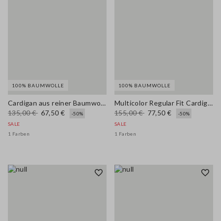
100% BAUMWOLLE
100% BAUMWOLLE
Cardigan aus reiner Baumwolle mit mehrfarbigen Streifen - Regular Fit
Multicolor Regular Fit Cardigan aus reiner Baumwolle mit geflochtenem Gürtel
135,00 €
67,50 €
155,00 €
77,50 €
-50%
-50%
SALE
SALE
1 Farben
1 Farben