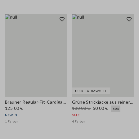
100% BAUMWOLLE
Brauner Regular-Fit-Cardigan mit Rundhalsausschnitt aus Woll- und Kaschmirmix
Grüne Strickjacke aus reiner Baumwolle in Regular Fit mit Knöpfen
125,00 €
100,00 €
50,00 €
-50%
NEW IN
SALE
1 Farben
4 Farben