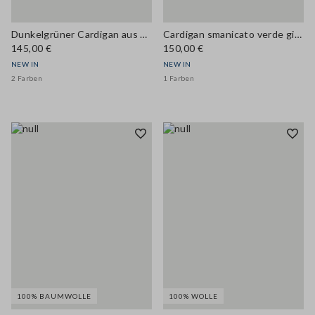
Dunkelgrüner Cardigan aus Woll- und Kaschmirmix mit Rundhalsausschnitt, Regular Fit
Cardigan smanicato verde girocollo in misto lana a trecce
145,00 €
150,00 €
NEW IN
NEW IN
2 Farben
1 Farben
100% BAUMWOLLE
100% WOLLE