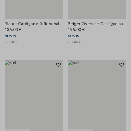
Blauer Cardigan mit Rundhalsausschnitt aus Woll- und Kaschmirmix, Regular Fit
Beiger Oversize-Cardigan aus Häkelstrick im Wollmix
135,00 €
195,00 €
NEW IN
NEW IN
2 Farben
2 Farben