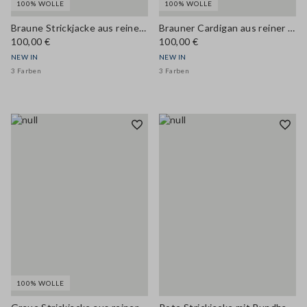
100% WOLLE
100% WOLLE
Braune Strickjacke aus reiner Wolle mit Rundhalsausschnitt, Regular Fit
Brauner Cardigan aus reiner Wolle mit Rundhalsausschnitt, Regular Fit
100,00 €
100,00 €
NEW IN
NEW IN
3 Farben
3 Farben
100% WOLLE