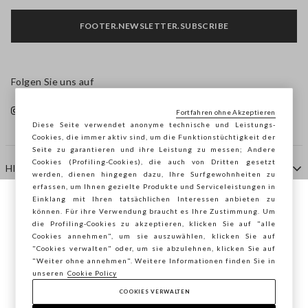
FOOTER.NEWSLETTER.SUBSCRIBE
Folgen Sie uns auf
Fortfahren ohne Akzeptieren
Diese Seite verwendet anonyme technische und Leistungs-
Cookies, die immer aktiv sind, um die Funktionstüchtigkeit der
Seite zu garantieren und ihre Leistung zu messen; Andere
Cookies (Profiling-Cookies), die auch von Dritten gesetzt
HILFE
werden, dienen hingegen dazu, Ihre Surfgewohnheiten zu
erfassen, um Ihnen gezielte Produkte und Serviceleistungen in
Einklang mit Ihren tatsächlichen Interessen anbieten zu
Sie surfen auf der Seite von STEFANEL
können. Für ihre Verwendung braucht es Ihre Zustimmung. Um
AGENTUR
die Profiling-Cookies zu akzeptieren, klicken Sie auf "alle
Deutschland, möchten Sie Ihren Standort
Cookies annehmen", um sie auszuwählen, klicken Sie auf
speichern?
"Cookies verwalten" oder, um sie abzulehnen, klicken Sie auf
KONTAKTE
"Weiter ohne annehmen". Weitere Informationen finden Sie in
unseren
Cookie Policy
COOKIES VERWALTEN
BESTÄTIGEN
Copyright © Ovs S.p.A. MwSt.-Nr. 04240010274 - Kap.