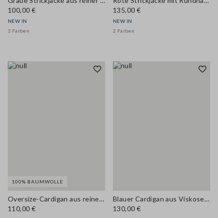
Graue Strickjacke aus reiner Wolle mit Rundhalsausschnitt, Regular Fit
Rote Strickjacke mit Rundhalsausschnitt aus Woll- und Kaschmirmix, Regular Fit
100,00 €
135,00 €
NEW IN
NEW IN
3 Farben
2 Farben
100% BAUMWOLLE
Oversize-Cardigan aus reiner Baumwolle in Ajourstrick
Blauer Cardigan aus Viskosemix mit Regular Fit
110,00 €
130,00 €