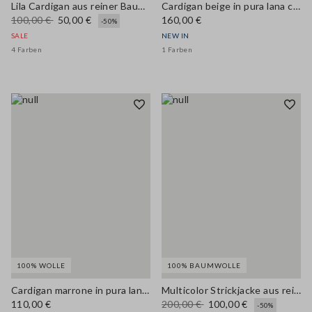
Lila Cardigan aus reiner Baumwolle im Regular Fit mit Knöpfen
Cardigan beige in pura lana con bottoni regular fit
100,00 €
50,00 €
160,00 €
-50%
SALE
NEW IN
4 Farben
1 Farben
100% WOLLE
100% BAUMWOLLE
Cardigan marrone in pura lana con bottoni regular fit
Multicolor Strickjacke aus reiner Baumwolle mit regulärer Passform und Muster
110,00 €
200,00 €
100,00 €
-50%