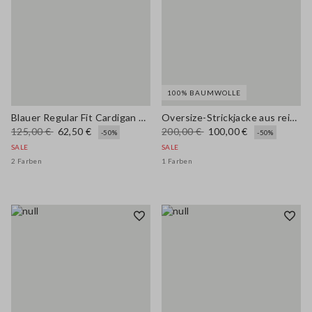
100% BAUMWOLLE
Blauer Regular Fit Cardigan aus Baumwollmischung mit Taschen
Oversize-Strickjacke aus reinem Baumwollstoff mit Schalkragen
125,00 €
62,50 €
200,00 €
100,00 €
-50%
-50%
SALE
SALE
2 Farben
1 Farben