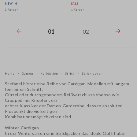
NEW IN
SALE
3 Farben
1 Farben
01
02
Home
Damen
Kollektion
Strick
Strickjacken
Stefanel bietet eine Reihe von Cardigan-Modellen mit langem,
femininem Schnitt,
Gürtel oder durchgehendem Reißverschluss ebenso wie
Cropped mit Knöpfen: ein
echter Klassiker der Damen-Garderobe, dessen absoluter
Pluspunkt die vielseitigen
Kombinationsmöglichkeiten sind.
Winter-Cardigan
In der Wintersaison sind Strickjacken das ideale Outfit über