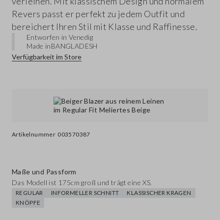
verleihen. Mit klassischem Design und normalem
Revers passt er perfekt zu jedem Outfit und
bereichert Ihren Stil mit Klasse und Raffinesse.
Entworfen in Venedig
Made in
BANGLADESH
Verfügbarkeit im Store
Artikelnummer
003570387
Maße und Passform
Das Modell ist 175cm groß und trägt eine XS.
REGULAR
INFORMELLER SCHNITT
KLASSISCHER KRAGEN
KNÖPFE