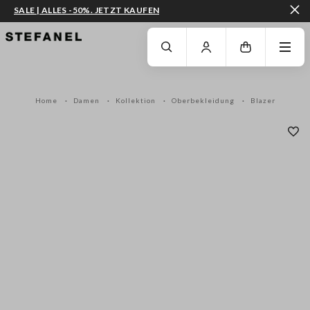
SALE | ALLES -50%. JETZT KAUFEN
ZUM HAUPTINHALT SPRINGEN
GEHEN SIE ZUM ENDE DER SEITE
Home
Damen
Kollektion
Oberbekleidung
Blazer