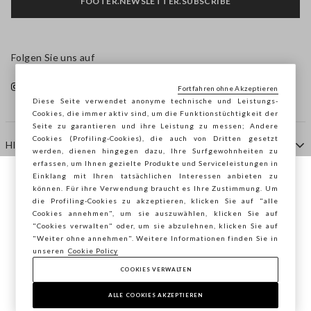
FOOTER.NEWSLETTER.SUBSCRIBE
Folgen Sie uns auf
Fortfahren ohne Akzeptieren
Diese Seite verwendet anonyme technische und Leistungs-
Cookies, die immer aktiv sind, um die Funktionstüchtigkeit der
Seite zu garantieren und ihre Leistung zu messen; Andere
Cookies (Profiling-Cookies), die auch von Dritten gesetzt
HILFE
werden, dienen hingegen dazu, Ihre Surfgewohnheiten zu
erfassen, um Ihnen gezielte Produkte und Serviceleistungen in
Einklang mit Ihren tatsächlichen Interessen anbieten zu
Sie surfen auf der Seite von STEFANEL
können. Für ihre Verwendung braucht es Ihre Zustimmung. Um
AGENTUR
die Profiling-Cookies zu akzeptieren, klicken Sie auf "alle
Deutschland, möchten Sie Ihren Standort
Cookies annehmen", um sie auszuwählen, klicken Sie auf
speichern?
"Cookies verwalten" oder, um sie abzulehnen, klicken Sie auf
KONTAKTE
"Weiter ohne annehmen". Weitere Informationen finden Sie in
unseren
Cookie Policy
COOKIES VERWALTEN
BESTÄTIGEN
Copyright © Ovs S.p.A. MwSt.-Nr. 04240010274 - Kap.
Kap. 290.923.470 -
2.4.0
ALLE COOKIES AKZEPTIEREN