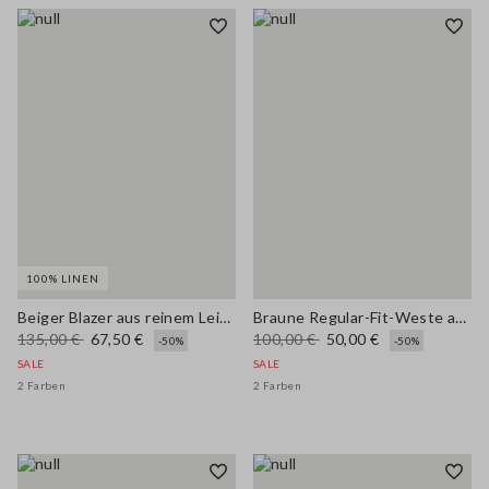
100% LINEN
Beiger Blazer aus reinem Leinen im Regular Fit
Braune Regular-Fit-Weste aus elastischem Leinen-Viscose-Mix
135,00 €
67,50 €
100,00 €
50,00 €
-50%
-50%
SALE
SALE
2 Farben
2 Farben