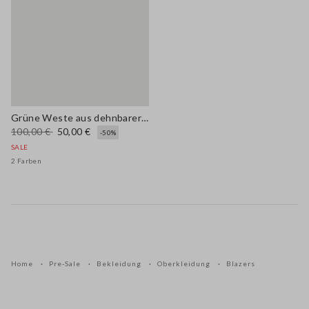
Grüne Weste aus dehnbarer Leinen-Viscose-Mischung, regular fit
100,00 €
50,00 €
-50%
SALE
2 Farben
Home
Pre-Sale
Bekleidung
Oberkleidung
Blazers