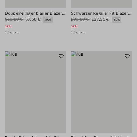
Doppelreihiger blauer Blazer aus elastischem Viskosemix
Schwarzer Regular Fit Blazer mit funkelnden Details
115,00 €
57,50 €
275,00 €
137,50 €
-50%
-50%
SALE
SALE
1 Farben
1 Farben