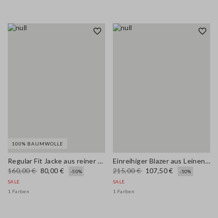
100% BAUMWOLLE
Regular Fit Jacke aus reiner Baumwolle im Multicolor mit Streifenmuster
Einreihiger Blazer aus Leinen und Viskosestretch
160,00 €
80,00 €
215,00 €
107,50 €
-50%
-50%
SALE
SALE
1 Farben
1 Farben