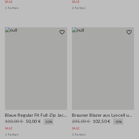
SALE
SALE
1 Farben
2 Farben
Blaue Regular Fit Full-Zip Jacke
Brauner Blazer aus Lyocell und Hanf in Regular Fit mit Gürtel
100,00 €
50,00 €
205,00 €
102,50 €
-50%
-50%
SALE
SALE
1 Farben
1 Farben