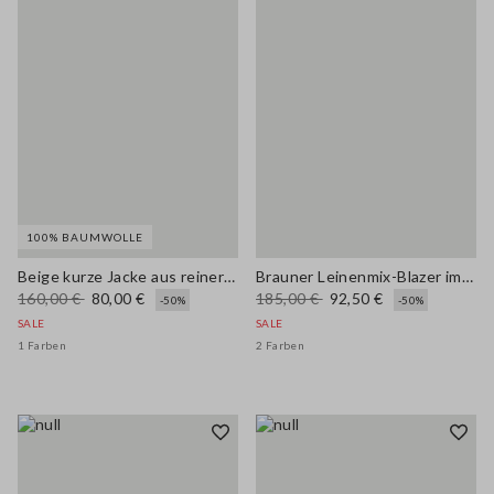
100% BAUMWOLLE
Beige kurze Jacke aus reiner Baumwolle im Slim-Fit mit Knöpfen und Taschen
Brauner Leinenmix-Blazer im Regular Fit
160,00 €
80,00 €
185,00 €
92,50 €
-50%
-50%
SALE
SALE
1 Farben
2 Farben