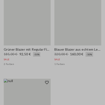
Grüner Blazer mit Regular Fit aus Leinenmischung
Blauer Blazer aus echtem Leder mit regulärer Passform
185,00 €
92,50 €
320,00 €
160,00 €
-50%
-50%
SALE
SALE
2 Farben
1 Farben