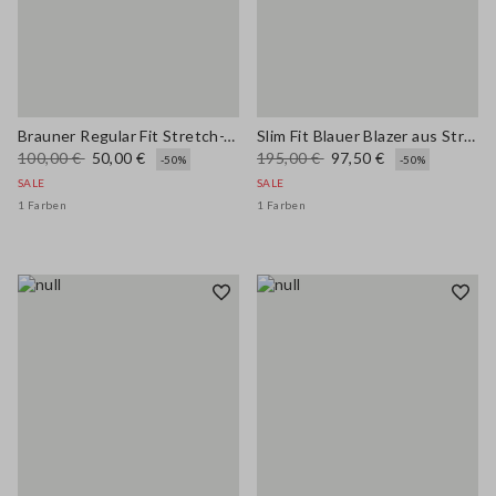
Brauner Regular Fit Stretch-Viskose-Blazer
Slim Fit Blauer Blazer aus Stretch-Baumwolle
100,00 €
50,00 €
195,00 €
97,50 €
-50%
-50%
SALE
SALE
1 Farben
1 Farben