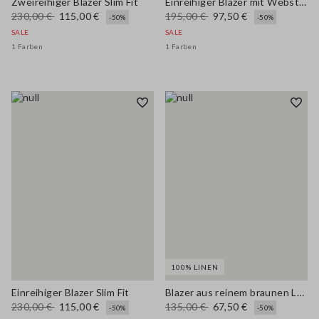
Zweireihiger Blazer Slim Fit
Einreihiger Blazer mit Webstruktur
230,00 €
115,00 €
195,00 €
97,50 €
-50%
-50%
SALE
SALE
1 Farben
1 Farben
100% LINEN
Einreihiger Blazer Slim Fit
Blazer aus reinem braunen Leinen regular fit
230,00 €
115,00 €
135,00 €
67,50 €
-50%
-50%