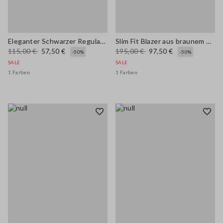
Eleganter Schwarzer Regular Fit Blazer mit Futter
Slim Fit Blazer aus braunem Viskose-Mix
115,00 €
57,50 €
195,00 €
97,50 €
-50%
-50%
SALE
SALE
1 Farben
1 Farben