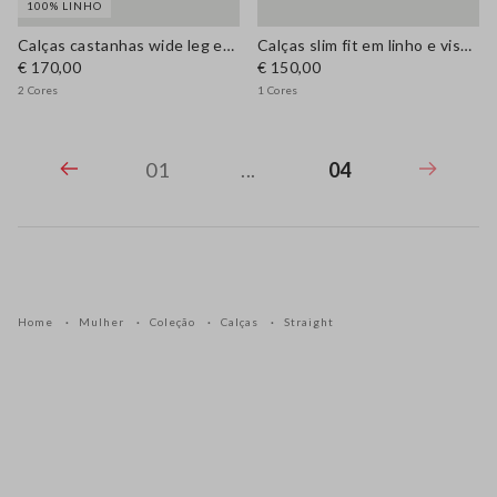
100% LINHO
Calças castanhas wide leg em linho puro
Calças slim fit em linho e viscose stretch
€ 170,00
€ 150,00
2 Cores
1 Cores
01
...
04
Home
Mulher
Coleção
Calças
Straight