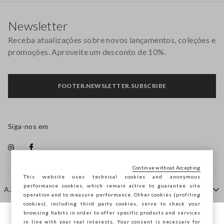
Rodapé
Newsletter
Receba atualizações sobre novos lançamentos, coleções e
promoções. Aproveite um desconto de 10%.
FOOTER.NEWSLETTER.SUBSCRIBE
Siga-nos em
Continue without Accepting
This website uses technical cookies and anonymous
performance cookies, which remain active to guarantee site
AJUDA
operation and to measure performance. Other cookies (profiling
cookies), including third party cookies, serve to check your
browsing habits in order to offer specific products and services
EMPRESA
in line with your real interests. Your consent is necessary for