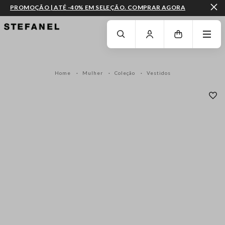
PROMOÇÃO | ATÉ -40% EM SELEÇÃO. COMPRAR AGORA
IR PARA O CONTEÚDO PRINCIPAL
DESÇA ATÉ AO FIM DA PÁGINA
Home
Mulher
Coleção
Vestidos