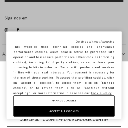
Siga-nos em
Continue without Accepting
This website uses technical cookies and anonymous
performance cookies, which remain active to guarantee site
AJUDA
operation and to measure performance. Other cookies (profiling
cookies), including third party cookies, serve to check your
browsing habits in order to offer specific products and services
EMPRESA
in line with your real interests. Your consent is necessary for
Está a navegar na STEFANEL Portugal,
the use of these cookies. To accept the profiling cookies, click
deseja guardar a sua localização?
on "accept all cookies”, to select them, click on “Manage
cookies”, or to refuse them, click on “Continue without
CONTACTE-NOS
accepting”. For more information, please see our
Cookie Policy
MANAGE COOKIES
CONFIRMAR
Copyright © Ovs S.p.A. -
2.4.0
ACCEPT ALL COOKIES
footer.item.country
Portugal
LABEL.MULTICOUNTRYPOPUP.CHOOSECOUNTRY