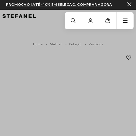
PROMOÇÃO | ATÉ -40% EM SELEÇÃO. COMPRAR AGORA
IR PARA O CONTEÚDO PRINCIPAL
DESÇA ATÉ AO FIM DA PÁGINA
Home
Mulher
Coleção
Vestidos