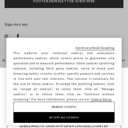
FOOTER.NEWSLETTER.SUBSCRIBE
Siga-nos em
Continue without Accepting
This website uses technical cookies and anonymous
performance cookies, which remain active to guarantee site
AJUDA
operation and to measure performance. Other cookies (profiling
cookies), including third party cookies, serve to check your
browsing habits in order to offer specific products and services
EMPRESA
in line with your real interests. Your consent is necessary for
Está a navegar na STEFANEL Portugal,
the use of these cookies. To accept the profiling cookies, click
deseja guardar a sua localização?
on "accept all cookies”, to select them, click on “Manage
cookies”, or to refuse them, click on “Continue without
CONTACTE-NOS
accepting”. For more information, please see our
Cookie Policy
MANAGE COOKIES
CONFIRMAR
Copyright © Ovs S.p.A. -
2.4.0
ACCEPT ALL COOKIES
footer.item.country
Portugal
LABEL.MULTICOUNTRYPOPUP.CHOOSECOUNTRY