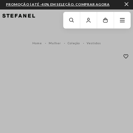
PROMOÇÃO | ATÉ -40% EM SELEÇÃO. COMPRAR AGORA
IR PARA O CONTEÚDO PRINCIPAL
DESÇA ATÉ AO FIM DA PÁGINA
Home
Mulher
Coleção
Vestidos