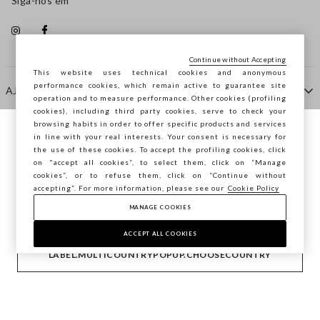
Siga-nos em
Continue without Accepting
This website uses technical cookies and anonymous
performance cookies, which remain active to guarantee site
AJUDA
operation and to measure performance. Other cookies (profiling
cookies), including third party cookies, serve to check your
browsing habits in order to offer specific products and services
EMPRESA
in line with your real interests. Your consent is necessary for
Está a navegar na STEFANEL Portugal,
the use of these cookies. To accept the profiling cookies, click
deseja guardar a sua localização?
on "accept all cookies”, to select them, click on “Manage
cookies”, or to refuse them, click on “Continue without
CONTACTE-NOS
accepting”. For more information, please see our
Cookie Policy
MANAGE COOKIES
CONFIRMAR
Copyright © Ovs S.p.A. -
2.4.0
ACCEPT ALL COOKIES
footer.item.country
Portugal
LABEL.MULTICOUNTRYPOPUP.CHOOSECOUNTRY
Privacy Policy
-
Cookie Policy
-
Manage cookies