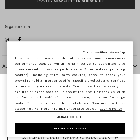
FOOTER.NEWSLETTER.SUBSCRIBE
Siga-nos em
Continue without Accepting
This website uses technical cookies and anonymous
performance cookies, which remain active to guarantee site
AJUDA
operation and to measure performance. Other cookies (profiling
cookies), including third party cookies, serve to check your
browsing habits in order to offer specific products and services
EMPRESA
in line with your real interests. Your consent is necessary for
Está a navegar na STEFANEL Portugal,
the use of these cookies. To accept the profiling cookies, click
deseja guardar a sua localização?
on "accept all cookies”, to select them, click on “Manage
cookies”, or to refuse them, click on “Continue without
CONTACTE-NOS
accepting”. For more information, please see our
Cookie Policy
MANAGE COOKIES
CONFIRMAR
Copyright © Ovs S.p.A. -
2.4.0
ACCEPT ALL COOKIES
footer.item.country
Portugal
LABEL.MULTICOUNTRYPOPUP.CHOOSECOUNTRY