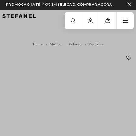
PROMOÇÃO | ATÉ -40% EM SELEÇÃO. COMPRAR AGORA
IR PARA O CONTEÚDO PRINCIPAL
DESÇA ATÉ AO FIM DA PÁGINA
Home
Mulher
Coleção
Vestidos