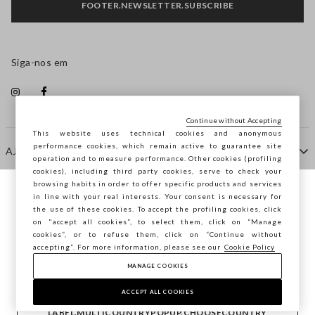
FOOTER.NEWSLETTER.SUBSCRIBE
Siga-nos em
Continue without Accepting
This website uses technical cookies and anonymous
performance cookies, which remain active to guarantee site
AJUDA
operation and to measure performance. Other cookies (profiling
cookies), including third party cookies, serve to check your
browsing habits in order to offer specific products and services
EMPRESA
in line with your real interests. Your consent is necessary for
Está a navegar na STEFANEL Portugal,
the use of these cookies. To accept the profiling cookies, click
deseja guardar a sua localização?
on "accept all cookies”, to select them, click on “Manage
cookies”, or to refuse them, click on “Continue without
CONTACTE-NOS
accepting”. For more information, please see our
Cookie Policy
MANAGE COOKIES
CONFIRMAR
Copyright © Ovs S.p.A. -
2.4.0
ACCEPT ALL COOKIES
footer.item.country
Portugal
LABEL.MULTICOUNTRYPOPUP.CHOOSECOUNTRY