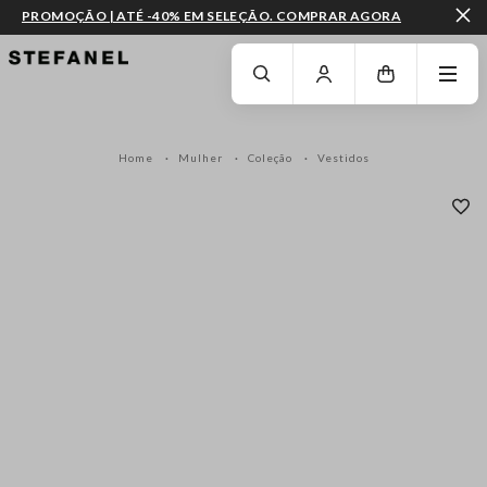
PROMOÇÃO | ATÉ -40% EM SELEÇÃO. COMPRAR AGORA
IR PARA O CONTEÚDO PRINCIPAL
DESÇA ATÉ AO FIM DA PÁGINA
Home
Mulher
Coleção
Vestidos