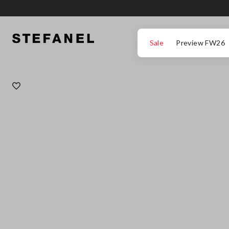
IR PARA O CONTEÚDO PRINCIPAL
DESÇA ATÉ AO FIM DA PÁGINA
Sale
Preview FW26