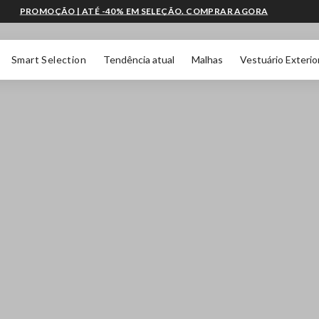
PROMOÇÃO | ATÉ -40% EM SELEÇÃO. COMPRAR AGORA
Smart Selection
Tendência atual
Malhas
Vestuário Exterio