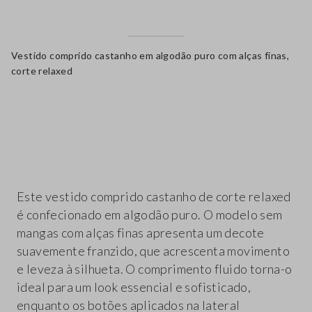
Vestido comprido castanho em algodão puro com alças finas,
corte relaxed
label.color
Este vestido comprido castanho de corte relaxed
é confecionado em algodão puro. O modelo sem
mangas com alças finas apresenta um decote
suavemente franzido, que acrescenta movimento
e leveza à silhueta. O comprimento fluido torna-o
ideal para um look essencial e sofisticado,
enquanto os botões aplicados na lateral