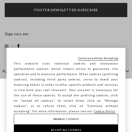
FOOTER.NEWSLETTER.SUBSCRIBE
Siga-nos em
Continue without Accepting
This website uses technical cookies and anonymous
performance cookies, which remain active to guarantee site
AJUDA
operation and to measure performance. Other cookies (profiling
cookies), including third party cookies, serve to check your
browsing habits in order to offer specific products and services
EMPRESA
in line with your real interests. Your consent is necessary for
Está a navegar na STEFANEL Portugal,
the use of these cookies. To accept the profiling cookies, click
deseja guardar a sua localização?
on "accept all cookies”, to select them, click on “Manage
cookies”, or to refuse them, click on “Continue without
CONTACTE-NOS
accepting”. For more information, please see our
Cookie Policy
MANAGE COOKIES
CONFIRMAR
Copyright © Ovs S.p.A. -
2.4.0
ACCEPT ALL COOKIES