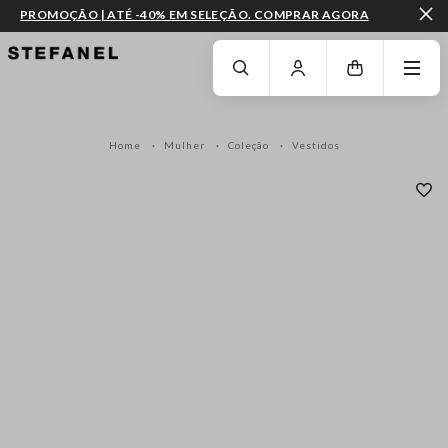
PROMOÇÃO | ATÉ -40% EM SELEÇÃO. COMPRAR AGORA
IR PARA O CONTEÚDO PRINCIPAL
DESÇA ATÉ AO FIM DA PÁGINA
Home
Mulher
Coleção
Vestidos