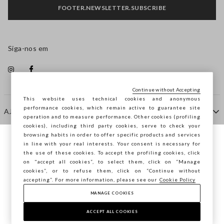
FOOTER.NEWSLETTER.SUBSCRIBE
Siga-nos em
Continue without Accepting
This website uses technical cookies and anonymous
performance cookies, which remain active to guarantee site
AJUDA
operation and to measure performance. Other cookies (profiling
cookies), including third party cookies, serve to check your
browsing habits in order to offer specific products and services
EMPRESA
in line with your real interests. Your consent is necessary for
Está a navegar na STEFANEL Portugal,
the use of these cookies. To accept the profiling cookies, click
deseja guardar a sua localização?
on "accept all cookies”, to select them, click on “Manage
cookies”, or to refuse them, click on “Continue without
CONTACTE-NOS
accepting”. For more information, please see our
Cookie Policy
MANAGE COOKIES
CONFIRMAR
Copyright © Ovs S.p.A. -
2.4.0
ACCEPT ALL COOKIES