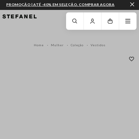
PROMOÇÃO | ATÉ -40% EM SELEÇÃO. COMPRAR AGORA
IR PARA O CONTEÚDO PRINCIPAL
DESÇA ATÉ AO FIM DA PÁGINA
Home
Mulher
Coleção
Vestidos