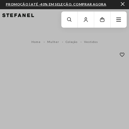
PROMOÇÃO | ATÉ -40% EM SELEÇÃO. COMPRAR AGORA
IR PARA O CONTEÚDO PRINCIPAL
DESÇA ATÉ AO FIM DA PÁGINA
Home
Mulher
Coleção
Vestidos