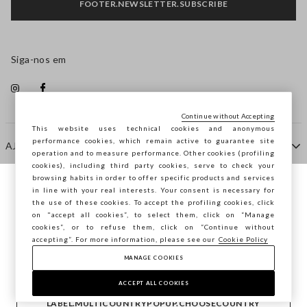
FOOTER.NEWSLETTER.SUBSCRIBE
Siga-nos em
Continue without Accepting
This website uses technical cookies and anonymous
performance cookies, which remain active to guarantee site
AJUDA
operation and to measure performance. Other cookies (profiling
cookies), including third party cookies, serve to check your
browsing habits in order to offer specific products and services
EMPRESA
in line with your real interests. Your consent is necessary for
Está a navegar na STEFANEL Portugal,
the use of these cookies. To accept the profiling cookies, click
deseja guardar a sua localização?
on "accept all cookies”, to select them, click on “Manage
cookies”, or to refuse them, click on “Continue without
CONTACTE-NOS
accepting”. For more information, please see our
Cookie Policy
MANAGE COOKIES
CONFIRMAR
Copyright © Ovs S.p.A. -
2.4.0
ACCEPT ALL COOKIES
footer.item.country
Portugal
LABEL.MULTICOUNTRYPOPUP.CHOOSECOUNTRY