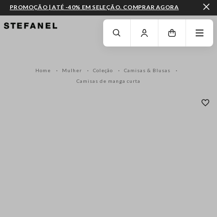
PROMOÇÃO | ATÉ -40% EM SELEÇÃO. COMPRAR AGORA
IR PARA O CONTEÚDO PRINCIPAL
DESÇA ATÉ AO FIM DA PÁGINA
Home
Mulher
Coleção
Camisas & Blusas
Camisas de manga curta