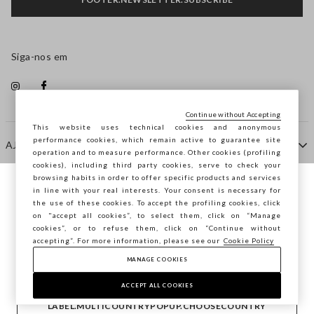
Siga-nos em
Continue without Accepting
This website uses technical cookies and anonymous
performance cookies, which remain active to guarantee site
AJUDA
operation and to measure performance. Other cookies (profiling
cookies), including third party cookies, serve to check your
browsing habits in order to offer specific products and services
EMPRESA
in line with your real interests. Your consent is necessary for
Está a navegar na STEFANEL Portugal,
the use of these cookies. To accept the profiling cookies, click
deseja guardar a sua localização?
on "accept all cookies”, to select them, click on “Manage
cookies”, or to refuse them, click on “Continue without
CONTACTE-NOS
accepting”. For more information, please see our
Cookie Policy
MANAGE COOKIES
CONFIRMAR
Copyright © Ovs S.p.A. -
2.4.0
ACCEPT ALL COOKIES
footer.item.country
Portugal
LABEL.MULTICOUNTRYPOPUP.CHOOSECOUNTRY