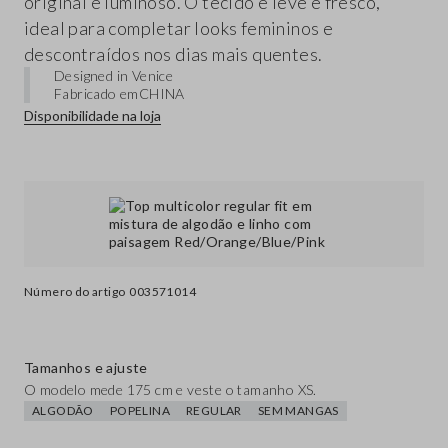
original e luminoso. O tecido é leve e fresco,
ideal para completar looks femininos e
descontraídos nos dias mais quentes.
Designed in Venice
Fabricado em
CHINA
Disponibilidade na loja
Número do artigo
003571014
Tamanhos e ajuste
O modelo mede 175 cm e veste o tamanho XS.
ALGODÃO
POPELINA
REGULAR
SEM MANGAS