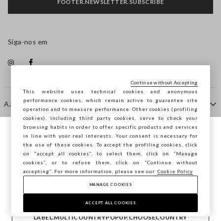
FOOTER.NEWSLETTER.SUBSCRIBE
Siga-nos em
Continue without Accepting
This website uses technical cookies and anonymous
performance cookies, which remain active to guarantee site
AJUDA
operation and to measure performance. Other cookies (profiling
cookies), including third party cookies, serve to check your
browsing habits in order to offer specific products and services
EMPRESA
in line with your real interests. Your consent is necessary for
Está a navegar na STEFANEL Portugal,
the use of these cookies. To accept the profiling cookies, click
deseja guardar a sua localização?
on "accept all cookies”, to select them, click on “Manage
cookies”, or to refuse them, click on “Continue without
CONTACTE-NOS
accepting”. For more information, please see our
Cookie Policy
MANAGE COOKIES
CONFIRMAR
Copyright © Ovs S.p.A. -
2.4.0
ACCEPT ALL COOKIES
footer.item.country
Portugal
LABEL.MULTICOUNTRYPOPUP.CHOOSECOUNTRY