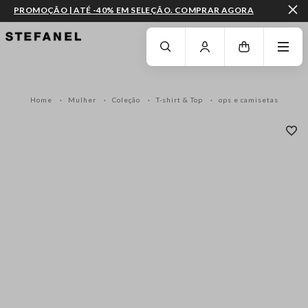
PROMOÇÃO | ATÉ -40% EM SELEÇÃO. COMPRAR AGORA
IR PARA O CONTEÚDO PRINCIPAL
DESÇA ATÉ AO FIM DA PÁGINA
Home
Mulher
Coleção
T-shirt & Top
ops e camisetas