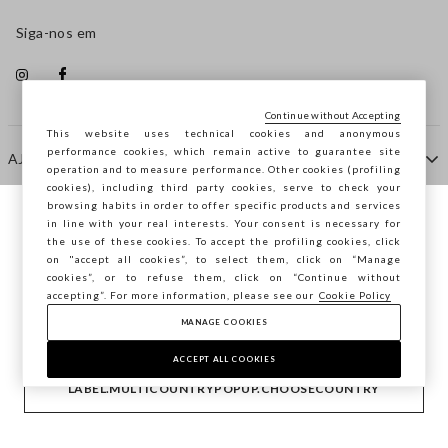
Siga-nos em
Continue without Accepting
This website uses technical cookies and anonymous
performance cookies, which remain active to guarantee site
AJUDA
operation and to measure performance. Other cookies (profiling
cookies), including third party cookies, serve to check your
browsing habits in order to offer specific products and services
EMPRESA
in line with your real interests. Your consent is necessary for
Está a navegar na STEFANEL Portugal,
the use of these cookies. To accept the profiling cookies, click
deseja guardar a sua localização?
on "accept all cookies”, to select them, click on “Manage
cookies”, or to refuse them, click on “Continue without
CONTACTE-NOS
accepting”. For more information, please see our
Cookie Policy
MANAGE COOKIES
CONFIRMAR
Copyright © Ovs S.p.A. -
2.4.0
ACCEPT ALL COOKIES
footer.item.country
Portugal
LABEL.MULTICOUNTRYPOPUP.CHOOSECOUNTRY