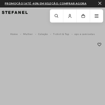
PROMOÇÃO | ATÉ -40% EM SELEÇÃO. COMPRAR AGORA
IR PARA O CONTEÚDO PRINCIPAL
DESÇA ATÉ AO FIM DA PÁGINA
Home
Mulher
Coleção
T-shirt & Top
ops e camisetas