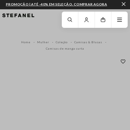
PROMOÇÃO | ATÉ -40% EM SELEÇÃO. COMPRAR AGORA
IR PARA O CONTEÚDO PRINCIPAL
DESÇA ATÉ AO FIM DA PÁGINA
Home
Mulher
Coleção
Camisas & Blusas
Camisas de manga curta