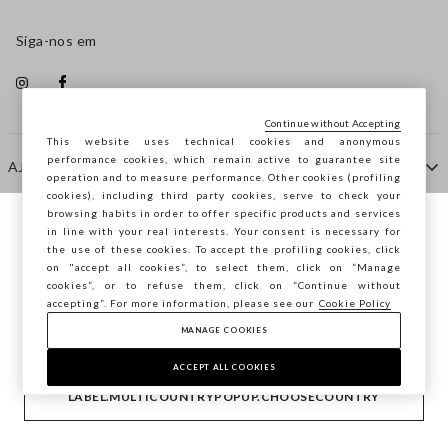
Siga-nos em
Continue without Accepting
This website uses technical cookies and anonymous
performance cookies, which remain active to guarantee site
AJUDA
operation and to measure performance. Other cookies (profiling
cookies), including third party cookies, serve to check your
browsing habits in order to offer specific products and services
EMPRESA
in line with your real interests. Your consent is necessary for
Está a navegar na STEFANEL Portugal,
the use of these cookies. To accept the profiling cookies, click
deseja guardar a sua localização?
on "accept all cookies”, to select them, click on “Manage
cookies”, or to refuse them, click on “Continue without
CONTACTE-NOS
accepting”. For more information, please see our
Cookie Policy
MANAGE COOKIES
CONFIRMAR
Copyright © Ovs S.p.A. -
2.4.0
ACCEPT ALL COOKIES
footer.item.country
Portugal
LABEL.MULTICOUNTRYPOPUP.CHOOSECOUNTRY