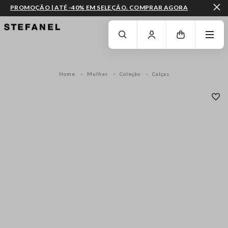
PROMOÇÃO | ATÉ -40% EM SELEÇÃO. COMPRAR AGORA
IR PARA O CONTEÚDO PRINCIPAL
DESÇA ATÉ AO FIM DA PÁGINA
Home
Mulher
Coleção
Calças