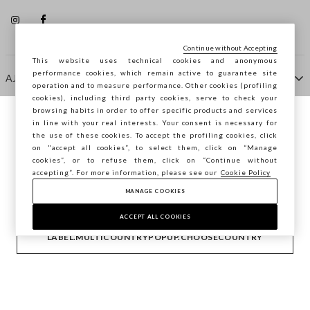
Continue without Accepting
This website uses technical cookies and anonymous
performance cookies, which remain active to guarantee site
AJUDA
operation and to measure performance. Other cookies (profiling
cookies), including third party cookies, serve to check your
browsing habits in order to offer specific products and services
EMPRESA
in line with your real interests. Your consent is necessary for
Está a navegar na STEFANEL Portugal,
the use of these cookies. To accept the profiling cookies, click
deseja guardar a sua localização?
on "accept all cookies”, to select them, click on “Manage
cookies”, or to refuse them, click on “Continue without
CONTACTE-NOS
accepting”. For more information, please see our
Cookie Policy
MANAGE COOKIES
CONFIRMAR
Copyright © Ovs S.p.A. -
2.4.0
ACCEPT ALL COOKIES
footer.item.country
Portugal
LABEL.MULTICOUNTRYPOPUP.CHOOSECOUNTRY
Privacy Policy
-
Cookie Policy
-
Manage cookies