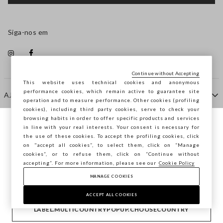
Siga-nos em
Continue without Accepting
This website uses technical cookies and anonymous
performance cookies, which remain active to guarantee site
AJUDA
operation and to measure performance. Other cookies (profiling
cookies), including third party cookies, serve to check your
browsing habits in order to offer specific products and services
EMPRESA
in line with your real interests. Your consent is necessary for
Está a navegar na STEFANEL Portugal,
the use of these cookies. To accept the profiling cookies, click
deseja guardar a sua localização?
on "accept all cookies”, to select them, click on “Manage
cookies”, or to refuse them, click on “Continue without
CONTACTE-NOS
accepting”. For more information, please see our
Cookie Policy
MANAGE COOKIES
CONFIRMAR
Copyright © Ovs S.p.A. -
2.4.0
ACCEPT ALL COOKIES
footer.item.country
Portugal
LABEL.MULTICOUNTRYPOPUP.CHOOSECOUNTRY