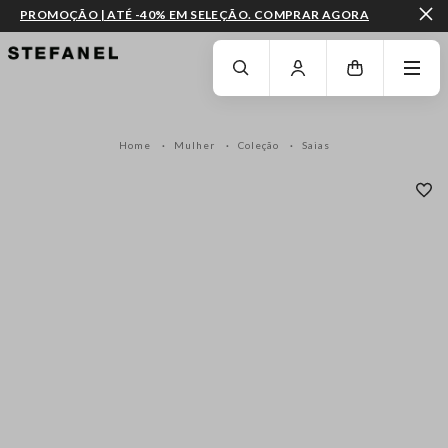
PROMOÇÃO | ATÉ -40% EM SELEÇÃO. COMPRAR AGORA
IR PARA O CONTEÚDO PRINCIPAL
DESÇA ATÉ AO FIM DA PÁGINA
Home
Mulher
Coleção
Saias