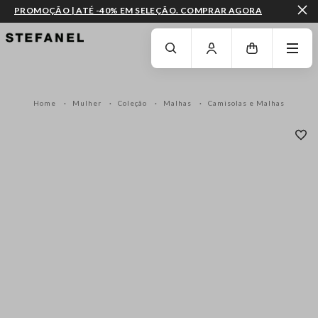
PROMOÇÃO | ATÉ -40% EM SELEÇÃO. COMPRAR AGORA
IR PARA O CONTEÚDO PRINCIPAL
DESÇA ATÉ AO FIM DA PÁGINA
Home
Mulher
Coleção
Malhas
Camisolas e Malhas