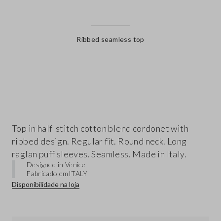
Ribbed seamless top
label.color
Top in half-stitch cotton blend cordonet with
ribbed design. Regular fit. Round neck. Long
raglan puff sleeves. Seamless. Made in Italy.
Designed in Venice
Fabricado em
ITALY
Disponibilidade na loja