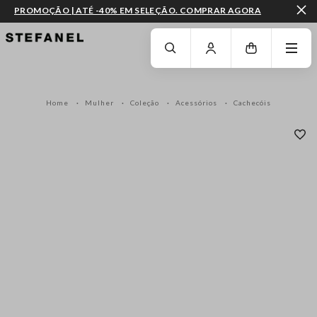
PROMOÇÃO | ATÉ -40% EM SELEÇÃO. COMPRAR AGORA
IR PARA O CONTEÚDO PRINCIPAL
DESÇA ATÉ AO FIM DA PÁGINA
Home
Mulher
Coleção
Acessórios
Cachecóis