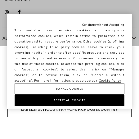
Continue without Accepting
This website uses technical cookies and anonymous
performance cookies, which remain active to guarantee site
AJUDA
operation and to measure performance. Other cookies (profiling
cookies), including third party cookies, serve to check your
browsing habits in order to offer specific products and services
EMPRESA
in line with your real interests. Your consent is necessary for
Está a navegar na STEFANEL Portugal,
the use of these cookies. To accept the profiling cookies, click
deseja guardar a sua localização?
on "accept all cookies”, to select them, click on “Manage
cookies”, or to refuse them, click on “Continue without
CONTACTE-NOS
accepting”. For more information, please see our
Cookie Policy
MANAGE COOKIES
CONFIRMAR
Copyright © Ovs S.p.A. -
2.4.0
ACCEPT ALL COOKIES
footer.item.country
Portugal
LABEL.MULTICOUNTRYPOPUP.CHOOSECOUNTRY
Privacy Policy
-
Cookie Policy
-
Manage cookies