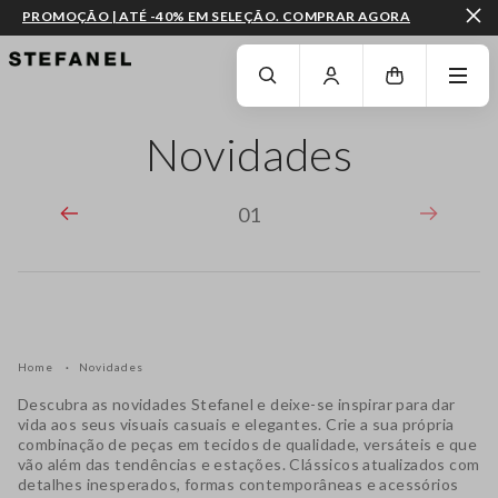
PROMOÇÃO | ATÉ -40% EM SELEÇÃO. COMPRAR AGORA
IR PARA O CONTEÚDO PRINCIPAL
DESÇA ATÉ AO FIM DA PÁGINA
Novidades
01
Home
Novidades
Descubra as novidades Stefanel e deixe-se inspirar para dar
vida aos seus visuais casuais e elegantes. Crie a sua própria
combinação de peças em tecidos de qualidade, versáteis e que
vão além das tendências e estações. Clássicos atualizados com
detalhes inesperados, formas contemporâneas e acessórios