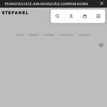
PROMOÇÃO | ATÉ -40% EM SELEÇÃO. COMPRAR AGORA
IR PARA O CONTEÚDO PRINCIPAL
DESÇA ATÉ AO FIM DA PÁGINA
Home
Mulher
Coleção
Acessórios
Chapéus