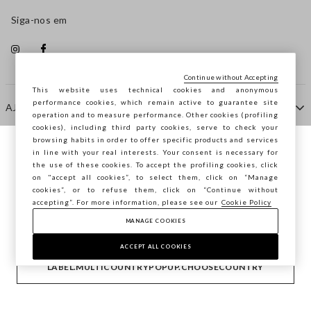
Siga-nos em
Continue without Accepting
This website uses technical cookies and anonymous
performance cookies, which remain active to guarantee site
AJUDA
operation and to measure performance. Other cookies (profiling
cookies), including third party cookies, serve to check your
browsing habits in order to offer specific products and services
EMPRESA
in line with your real interests. Your consent is necessary for
Está a navegar na STEFANEL Portugal,
the use of these cookies. To accept the profiling cookies, click
deseja guardar a sua localização?
on "accept all cookies”, to select them, click on “Manage
cookies”, or to refuse them, click on “Continue without
CONTACTE-NOS
accepting”. For more information, please see our
Cookie Policy
MANAGE COOKIES
CONFIRMAR
Copyright © Ovs S.p.A. -
2.4.0
ACCEPT ALL COOKIES
footer.item.country
Portugal
LABEL.MULTICOUNTRYPOPUP.CHOOSECOUNTRY