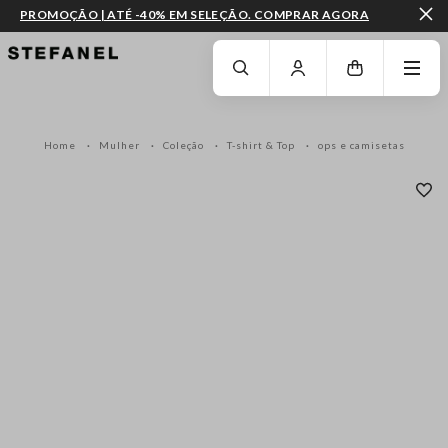
PROMOÇÃO | ATÉ -40% EM SELEÇÃO. COMPRAR AGORA
IR PARA O CONTEÚDO PRINCIPAL
DESÇA ATÉ AO FIM DA PÁGINA
Home
Mulher
Coleção
T-shirt & Top
ops e camisetas