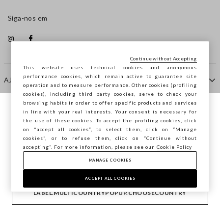
Siga-nos em
Continue without Accepting
This website uses technical cookies and anonymous
performance cookies, which remain active to guarantee site
AJUDA
operation and to measure performance. Other cookies (profiling
cookies), including third party cookies, serve to check your
browsing habits in order to offer specific products and services
EMPRESA
in line with your real interests. Your consent is necessary for
Está a navegar na STEFANEL Portugal,
the use of these cookies. To accept the profiling cookies, click
deseja guardar a sua localização?
on "accept all cookies”, to select them, click on “Manage
cookies”, or to refuse them, click on “Continue without
CONTACTE-NOS
accepting”. For more information, please see our
Cookie Policy
MANAGE COOKIES
CONFIRMAR
Copyright © Ovs S.p.A. -
2.4.0
ACCEPT ALL COOKIES
footer.item.country
Portugal
LABEL.MULTICOUNTRYPOPUP.CHOOSECOUNTRY