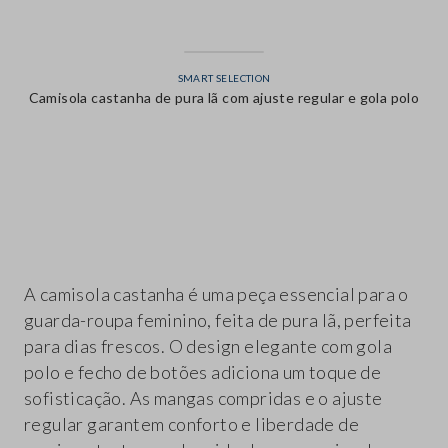
SMART SELECTION
Camisola castanha de pura lã com ajuste regular e gola polo
label.color
A camisola castanha é uma peça essencial para o
guarda-roupa feminino, feita de pura lã, perfeita
para dias frescos. O design elegante com gola
polo e fecho de botões adiciona um toque de
sofisticação. As mangas compridas e o ajuste
regular garantem conforto e liberdade de