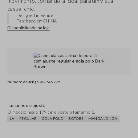
movimento, tornando-a ideal para um visual
casual chic.
Designed in Venice
Fabricado em
CHINA
Disponibilidade na loja
Número do artigo
003569275
Tamanhos e ajuste
O modelo mede 179 cm e veste o tamanho S.
LÃ
REGULAR
GOLA POLO
BOTÕES
MANGA LONGA