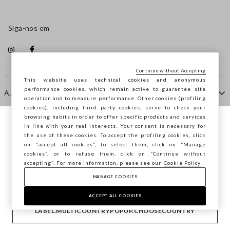
Siga-nos em
Continue without Accepting
This website uses technical cookies and anonymous
performance cookies, which remain active to guarantee site
AJUDA
operation and to measure performance. Other cookies (profiling
cookies), including third party cookies, serve to check your
browsing habits in order to offer specific products and services
EMPRESA
in line with your real interests. Your consent is necessary for
Está a navegar na STEFANEL Portugal,
the use of these cookies. To accept the profiling cookies, click
deseja guardar a sua localização?
on "accept all cookies”, to select them, click on “Manage
cookies”, or to refuse them, click on “Continue without
CONTACTE-NOS
accepting”. For more information, please see our
Cookie Policy
MANAGE COOKIES
CONFIRMAR
Copyright © Ovs S.p.A. -
2.4.0
ACCEPT ALL COOKIES
footer.item.country
Portugal
LABEL.MULTICOUNTRYPOPUP.CHOOSECOUNTRY