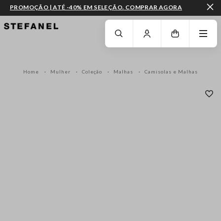
PROMOÇÃO | ATÉ -40% EM SELEÇÃO. COMPRAR AGORA
IR PARA O CONTEÚDO PRINCIPAL
DESÇA ATÉ AO FIM DA PÁGINA
Home
Mulher
Coleção
Malhas
Camisolas e Malhas