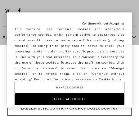
Continue without Accepting
This website uses technical cookies and anonymous
performance cookies, which remain active to guarantee site
AJUDA
operation and to measure performance. Other cookies (profiling
cookies), including third party cookies, serve to check your
browsing habits in order to offer specific products and services
EMPRESA
in line with your real interests. Your consent is necessary for
Está a navegar na STEFANEL Portugal,
the use of these cookies. To accept the profiling cookies, click
deseja guardar a sua localização?
on "accept all cookies”, to select them, click on “Manage
cookies”, or to refuse them, click on “Continue without
CONTACTE-NOS
accepting”. For more information, please see our
Cookie Policy
MANAGE COOKIES
CONFIRMAR
Copyright © Ovs S.p.A. -
2.4.0
ACCEPT ALL COOKIES
footer.item.country
Portugal
LABEL.MULTICOUNTRYPOPUP.CHOOSECOUNTRY
Privacy Policy
-
Cookie Policy
-
Manage cookies