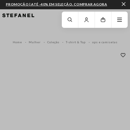
PROMOÇÃO | ATÉ -40% EM SELEÇÃO. COMPRAR AGORA
IR PARA O CONTEÚDO PRINCIPAL
DESÇA ATÉ AO FIM DA PÁGINA
Home
Mulher
Coleção
T-shirt & Top
ops e camisetas