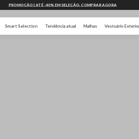
PROMOÇÃO | ATÉ -40% EM SELEÇÃO. COMPRAR AGORA
Smart Selection
Tendência atual
Malhas
Vestuário Exterio