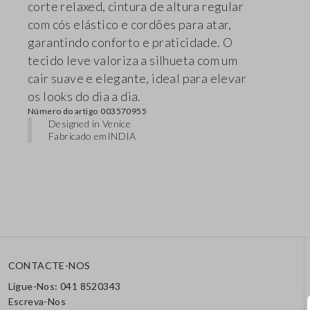
corte relaxed, cintura de altura regular
com cós elástico e cordões para atar,
garantindo conforto e praticidade. O
tecido leve valoriza a silhueta com um
cair suave e elegante, ideal para elevar
os looks do dia a dia.
Número do artigo
003570955
Designed in Venice
Fabricado em
INDIA
CONTACTE-NOS
Ligue-Nos: 041 8520343
Escreva-Nos