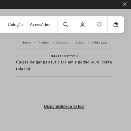
r
Coleção
Acessórios
Home
Mulher
Coleção
Calças
Wide Leg
SMART SELECTION
Calças de ganga azul-claro em algodão puro, corte
relaxed
label.color
Disponibilidade na loja