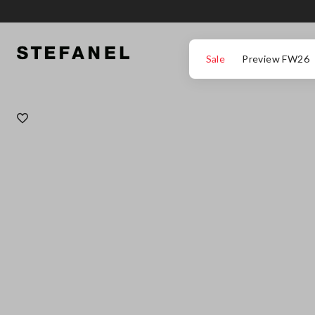
IR PARA O CONTEÚDO PRINCIPAL
DESÇA ATÉ AO FIM DA PÁGINA
Sale
Preview FW26