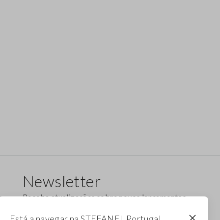
Newsletter
Receba atualizações sobre novos lançamentos,
coleções e promoções. Aproveite um desconto
Está a navegar na STEFANEL Portugal,