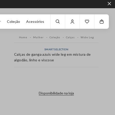
r
Coleção
Acessórios
Home
Mulher
Coleção
Calças
Wide Leg
SMART SELECTION
Calças de ganga azuis wide leg em mistura de
algodão, linho e viscose
label.color
Disponibilidade na loja