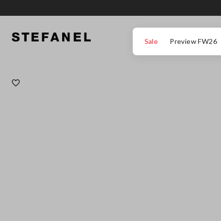
IR PARA O CONTEÚDO PRINCIPAL
DESÇA ATÉ AO FIM DA PÁGINA
Sale
Preview FW26