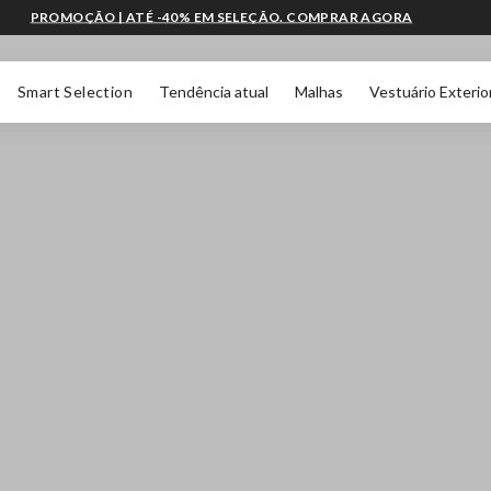
PROMOÇÃO | ATÉ -40% EM SELEÇÃO. COMPRAR AGORA
Smart Selection
Tendência atual
Malhas
Vestuário Exterio