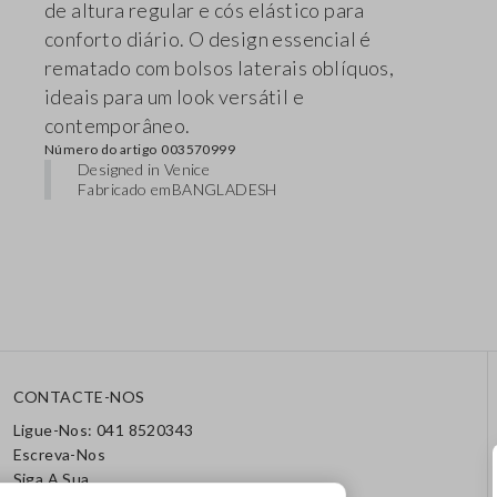
de altura regular e cós elástico para
conforto diário. O design essencial é
rematado com bolsos laterais oblíquos,
ideais para um look versátil e
contemporâneo.
Número do artigo
003570999
Designed in Venice
Fabricado em
BANGLADESH
CONTACTE-NOS
Ligue-Nos: 041 8520343
Escreva-Nos
Siga A Sua