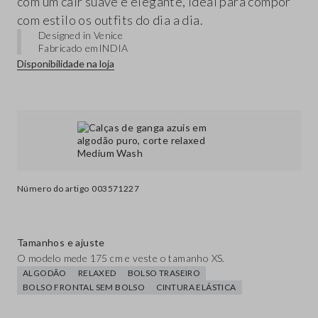
com um cair suave e elegante, ideal para compor
com estilo os outfits do dia a dia.
Designed in Venice
Fabricado em
INDIA
Disponibilidade na loja
Número do artigo
003571227
Tamanhos e ajuste
O modelo mede 175 cm e veste o tamanho XS.
ALGODÃO
RELAXED
BOLSO TRASEIRO
BOLSO FRONTAL SEM BOLSO
CINTURA ELÁSTICA