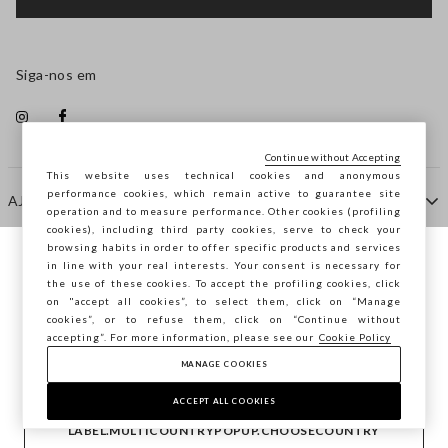
Siga-nos em
Continue without Accepting
This website uses technical cookies and anonymous
performance cookies, which remain active to guarantee site
AJUDA
operation and to measure performance. Other cookies (profiling
cookies), including third party cookies, serve to check your
browsing habits in order to offer specific products and services
EMPRESA
in line with your real interests. Your consent is necessary for
Está a navegar na STEFANEL Portugal,
the use of these cookies. To accept the profiling cookies, click
deseja guardar a sua localização?
on "accept all cookies”, to select them, click on “Manage
cookies”, or to refuse them, click on “Continue without
CONTACTE-NOS
accepting”. For more information, please see our
Cookie Policy
MANAGE COOKIES
CONFIRMAR
Copyright © Ovs S.p.A. -
2.4.0
ACCEPT ALL COOKIES
footer.item.country
Portugal
LABEL.MULTICOUNTRYPOPUP.CHOOSECOUNTRY