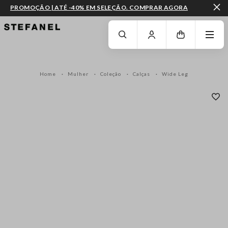
PROMOÇÃO | ATÉ -40% EM SELEÇÃO. COMPRAR AGORA
IR PARA O CONTEÚDO PRINCIPAL
DESÇA ATÉ AO FIM DA PÁGINA
Home
Mulher
Coleção
Calças
Wide Leg