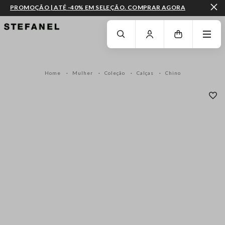
PROMOÇÃO | ATÉ -40% EM SELEÇÃO. COMPRAR AGORA
IR PARA O CONTEÚDO PRINCIPAL
DESÇA ATÉ AO FIM DA PÁGINA
Home
Mulher
Coleção
Calças
Chino