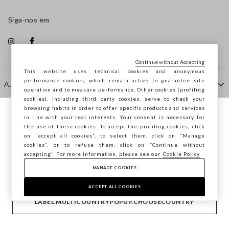
Siga-nos em
Continue without Accepting
This website uses technical cookies and anonymous
performance cookies, which remain active to guarantee site
AJUDA
operation and to measure performance. Other cookies (profiling
cookies), including third party cookies, serve to check your
browsing habits in order to offer specific products and services
EMPRESA
in line with your real interests. Your consent is necessary for
Está a navegar na STEFANEL Portugal,
the use of these cookies. To accept the profiling cookies, click
deseja guardar a sua localização?
on "accept all cookies”, to select them, click on “Manage
cookies”, or to refuse them, click on “Continue without
CONTACTE-NOS
accepting”. For more information, please see our
Cookie Policy
MANAGE COOKIES
CONFIRMAR
Copyright © Ovs S.p.A. -
2.4.0
ACCEPT ALL COOKIES
footer.item.country
Portugal
LABEL.MULTICOUNTRYPOPUP.CHOOSECOUNTRY