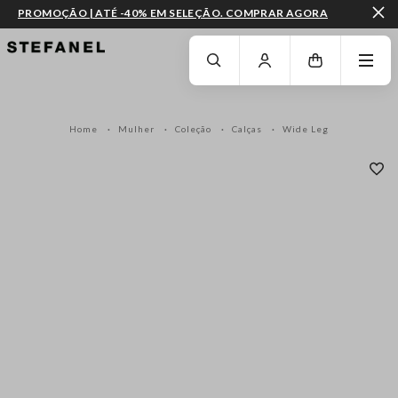
PROMOÇÃO | ATÉ -40% EM SELEÇÃO. COMPRAR AGORA
IR PARA O CONTEÚDO PRINCIPAL
DESÇA ATÉ AO FIM DA PÁGINA
Home
Mulher
Coleção
Calças
Wide Leg