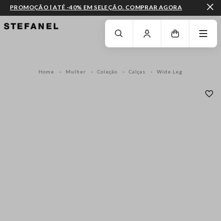
PROMOÇÃO | ATÉ -40% EM SELEÇÃO. COMPRAR AGORA
IR PARA O CONTEÚDO PRINCIPAL
DESÇA ATÉ AO FIM DA PÁGINA
Home
Mulher
Coleção
Calças
Wide Leg