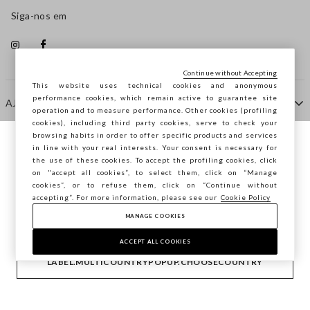
Siga-nos em
Continue without Accepting
This website uses technical cookies and anonymous
performance cookies, which remain active to guarantee site
AJUDA
operation and to measure performance. Other cookies (profiling
cookies), including third party cookies, serve to check your
browsing habits in order to offer specific products and services
EMPRESA
in line with your real interests. Your consent is necessary for
Está a navegar na STEFANEL Portugal,
the use of these cookies. To accept the profiling cookies, click
deseja guardar a sua localização?
on "accept all cookies”, to select them, click on “Manage
cookies”, or to refuse them, click on “Continue without
CONTACTE-NOS
accepting”. For more information, please see our
Cookie Policy
MANAGE COOKIES
CONFIRMAR
Copyright © Ovs S.p.A. -
2.4.0
ACCEPT ALL COOKIES
footer.item.country
Portugal
LABEL.MULTICOUNTRYPOPUP.CHOOSECOUNTRY