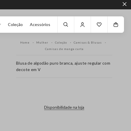
r
Coleção
Acessórios
Home
Mulher
Coleção
Camisas & Blusas
Camisas de manga curta
Blusa de algodão puro branca, ajuste regular com
decote em V
label.color
Disponibilidade na loja