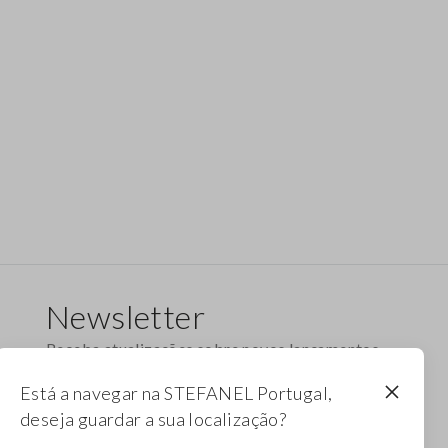
Newsletter
Receba atualizações sobre novos lançamentos,
coleções e promoções. Aproveite um desconto
Está a navegar na STEFANEL Portugal,
de 10%.
deseja guardar a sua localização?