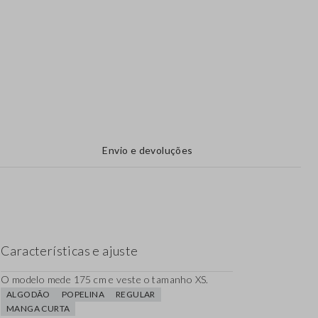
Envio e devoluções
Características e ajuste
O modelo mede 175 cm e veste o tamanho XS.
ALGODÃO
POPELINA
REGULAR
MANGA CURTA