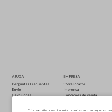
Rodapé
AJUDA
EMPRESA
Perguntas Frequentes
Store locator
Envio
Imprensa
Devoluções
Condições de venda
Gift Cards
Franchsing
Care Guide
Accessibility
This website uses technical cookies and anonymous per
Guia de Tamanhos
Sustentabilidade