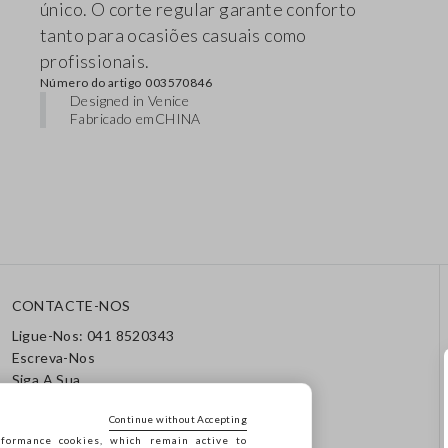
único. O corte regular garante conforto
tanto para ocasiões casuais como
profissionais.
Número do artigo
003570846
Designed in Venice
Fabricado em
CHINA
CONTACTE-NOS
Ligue-Nos: 041 8520343
Escreva-Nos
Siga A Sua
Encomenda/Devolução
Continue without Accepting
formance cookies, which remain active to