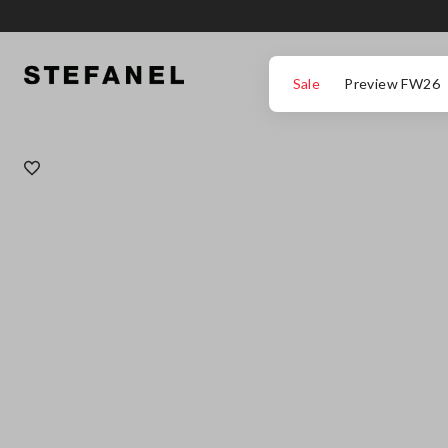
IR PARA O CONTEÚDO PRINCIPAL
DESÇA ATÉ AO FIM DA PÁGINA
Sale
Preview FW26