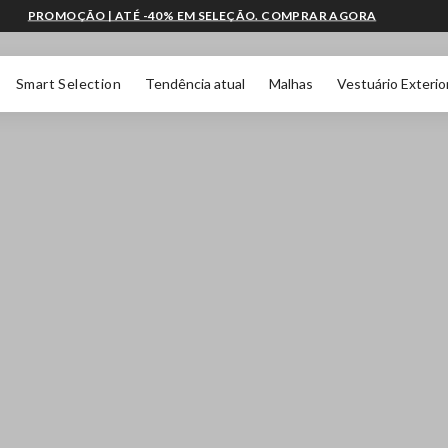
PROMOÇÃO | ATÉ -40% EM SELEÇÃO. COMPRAR AGORA
Smart Selection
Tendência atual
Malhas
Vestuário Exterio