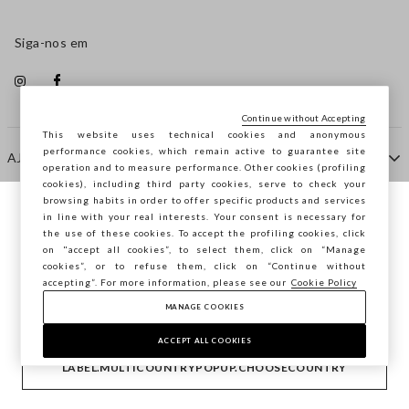
Siga-nos em
Continue without Accepting
This website uses technical cookies and anonymous
performance cookies, which remain active to guarantee site
AJUDA
operation and to measure performance. Other cookies (profiling
cookies), including third party cookies, serve to check your
browsing habits in order to offer specific products and services
EMPRESA
in line with your real interests. Your consent is necessary for
Está a navegar na STEFANEL Portugal,
the use of these cookies. To accept the profiling cookies, click
deseja guardar a sua localização?
on "accept all cookies”, to select them, click on “Manage
cookies”, or to refuse them, click on “Continue without
CONTACTE-NOS
accepting”. For more information, please see our
Cookie Policy
MANAGE COOKIES
CONFIRMAR
Copyright © Ovs S.p.A. -
2.4.0
ACCEPT ALL COOKIES
footer.item.country
Portugal
LABEL.MULTICOUNTRYPOPUP.CHOOSECOUNTRY