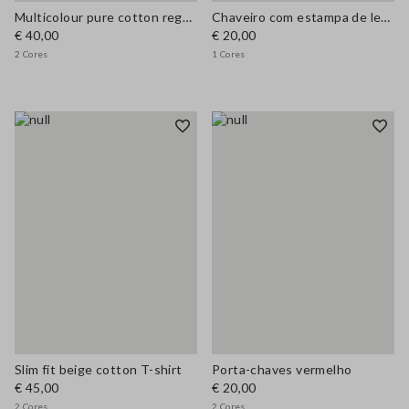
Multicolour pure cotton regular fit T-shirt
Chaveiro com estampa de leopardo
€ 40,00
€ 20,00
2 Cores
1 Cores
Slim fit beige cotton T-shirt
Porta-chaves vermelho
€ 45,00
€ 20,00
2 Cores
2 Cores