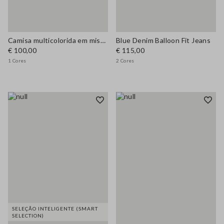
Camisa multicolorida em mistura de algodão ajustada regular
Blue Denim Balloon Fit Jeans
€ 100,00
€ 115,00
1 Cores
2 Cores
SELEÇÃO INTELIGENTE (SMART
SELECTION)