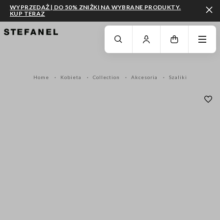
WYPRZEDAŻ | DO 50% ZNIŻKI NA WYBRANE PRODUKTY.
KUP TERAZ
PRZEJDŹ DO GŁÓWNEJ TREŚCI
PRZEWIŃ NA DÓŁ STRONY
Home
Kobieta
Collection
Akcesoria
Szaliki