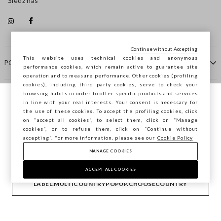
Śledź nas
Continue without Accepting
This website uses technical cookies and anonymous
POMOC
performance cookies, which remain active to guarantee site
operation and to measure performance. Other cookies (profiling
cookies), including third party cookies, serve to check your
browsing habits in order to offer specific products and services
FIRMA
in line with your real interests. Your consent is necessary for
Przeglądasz STEFANEL Italia, chcesz
the use of these cookies. To accept the profiling cookies, click
zapisać swoją lokalizację?
on "accept all cookies”, to select them, click on “Manage
KONTAKTY
cookies”, or to refuse them, click on “Continue without
accepting”. For more information, please see our
Cookie Policy
MANAGE COOKIES
POTWIERDŹ
Copyright © Ovs S.p.A. P.Iva 04240010274 - Cap. Soc.
290.923.470 -
2.4.0
ACCEPT ALL COOKIES
footer.item.country
Polska
LABEL.MULTICOUNTRYPOPUP.CHOOSECOUNTRY
Polityka Prywatności
-
Cookie Policy
-
Manage cookies