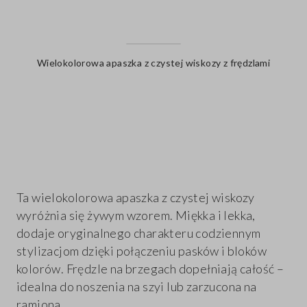
Wielokolorowa apaszka z czystej wiskozy z frędzlami
label.color
Ta wielokolorowa apaszka z czystej wiskozy
wyróżnia się żywym wzorem. Miękka i lekka,
dodaje oryginalnego charakteru codziennym
stylizacjom dzięki połączeniu pasków i bloków
kolorów. Frędzle na brzegach dopełniają całość –
idealna do noszenia na szyi lub zarzucona na
ramiona.