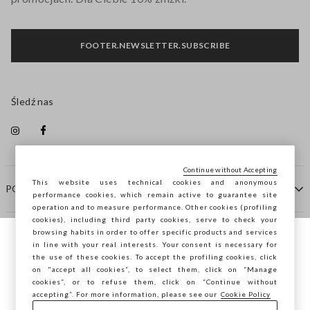
FOOTER.NEWSLETTER.SUBSCRIBE
Śledź nas
Continue without Accepting
This website uses technical cookies and anonymous
POMOC
performance cookies, which remain active to guarantee site
operation and to measure performance. Other cookies (profiling
cookies), including third party cookies, serve to check your
browsing habits in order to offer specific products and services
FIRMA
in line with your real interests. Your consent is necessary for
Przeglądasz STEFANEL Italia, chcesz
the use of these cookies. To accept the profiling cookies, click
zapisać swoją lokalizację?
on "accept all cookies”, to select them, click on “Manage
KONTAKTY
cookies”, or to refuse them, click on “Continue without
accepting”. For more information, please see our
Cookie Policy