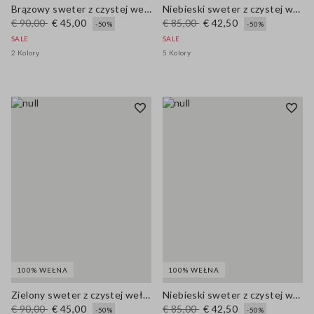
Brązowy sweter z czystej wełny, regularny krój z kołnierzem polo
Niebieski sweter z czystej wełny w luźnym kroju
€ 90,00
€ 45,00
€ 85,00
€ 42,50
-50%
-50%
SALE
SALE
2 Kolory
5 Kolory
100% WEŁNA
100% WEŁNA
Zielony sweter z czystej wełny o regularnym kroju z kołnierzem polo
Niebieski sweter z czystej wełny oversize
€ 90,00
€ 45,00
€ 85,00
€ 42,50
-50%
-50%