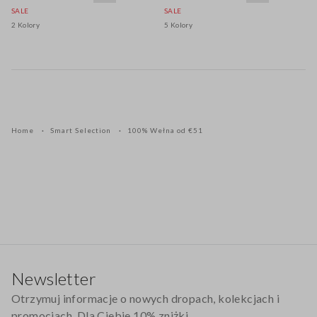
SALE
SALE
2 Kolory
5 Kolory
Home
Smart Selection
100% Wełna od €51
Stopka
Newsletter
Otrzymuj informacje o nowych dropach, kolekcjach i
promocjach. Dla Ciebie 10% zniżki.