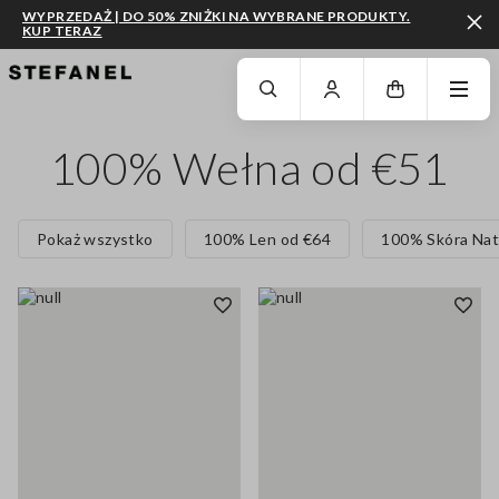
WYPRZEDAŻ | DO 50% ZNIŻKI NA WYBRANE PRODUKTY.
KUP TERAZ
PRZEJDŹ DO GŁÓWNEJ TREŚCI
PRZEWIŃ NA DÓŁ STRONY
100% Wełna od €51
Pokaż wszystko
100% Len od €64
100% Skóra Nat