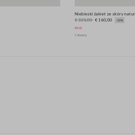
Niebieski żakiet ze skóry natu
€ 320,00
€ 160,00
-50%
SALE
1 Kolory