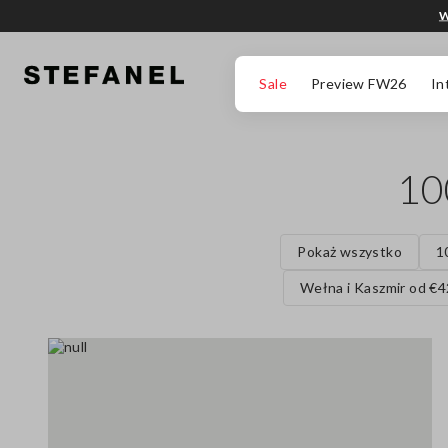
W
PRZEJDŹ DO GŁÓWNEJ TREŚCI
PRZEWIŃ NA DÓŁ STRONY
Sale
Preview FW26
In
10
Pokaż wszystko
1
Wełna i Kaszmir od €4