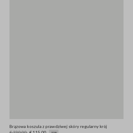
Brązowa koszula z prawdziwej skóry regularny krój
€ 230,00
€ 115,00
-50%