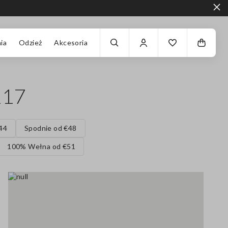
ia
Odzież
Akcesoria
117
44
Spodnie od €48
100% Wełna od €51