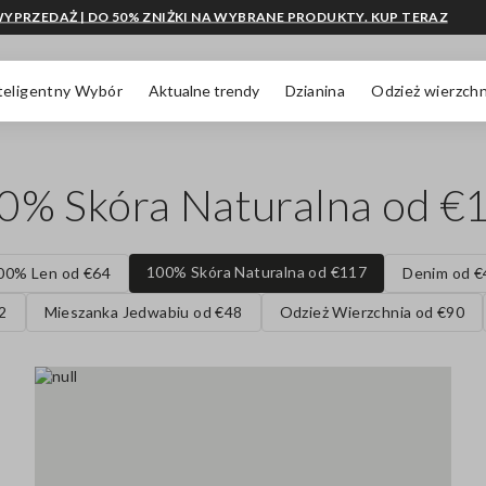
YPRZEDAŻ | DO 50% ZNIŻKI NA WYBRANE PRODUKTY. KUP TERAZ
teligentny Wybór
Aktualne trendy
Dzianina
Odzież wierzchn
0% Skóra Naturalna od €
100% Skóra Naturalna od €117
00% Len od €64
Denim od €
2
Mieszanka Jedwabiu od €48
Odzież Wierzchnia od €90