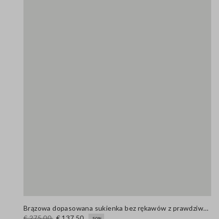
Brązowa dopasowana sukienka bez rękawów z prawdziwej skóry z dekoltem w kształcie litery V
€ 275,00
€ 137,50
-50%