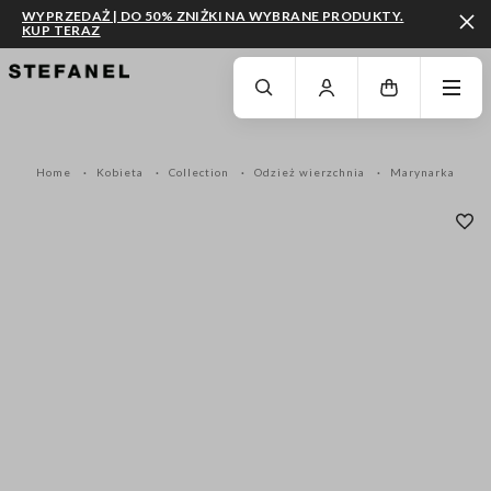
WYPRZEDAŻ | DO 50% ZNIŻKI NA WYBRANE PRODUKTY.
KUP TERAZ
PRZEJDŹ DO GŁÓWNEJ TREŚCI
PRZEWIŃ NA DÓŁ STRONY
Home
Kobieta
Collection
Odzież wierzchnia
Marynarka