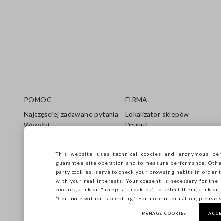
Stopka
POMOC
FIRMA
Najczęściej zadawane pytania
Lokalizator sklepów
Wysyłki
Drukuj
Zwroty
Warunki sprzedaży
Karta podarunkowa
Franczyza
This website uses technical cookies and anonymous per
Przewodnik pielęgnacji
Dostępność
guarantee site operation and to measure performance. Other 
Przewodnik po rozmiarach
Zrównoważony rozwój
party cookies, serve to check your browsing habits in order t
with your real interests. Your consent is necessary for the 
cookies, click on "accept all cookies”, to select them, click o
“Continue without accepting”. For more information, please 
MANAGE COOKIES
ACCE