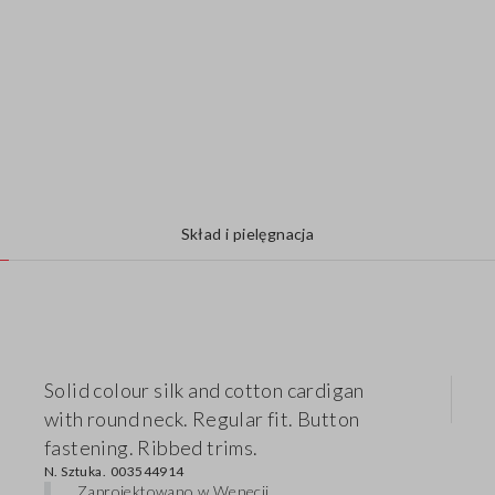
Skład i pielęgnacja
Solid colour silk and cotton cardigan
with round neck. Regular fit. Button
fastening. Ribbed trims.
N. Sztuka.
003544914
Zaprojektowano w Wenecji