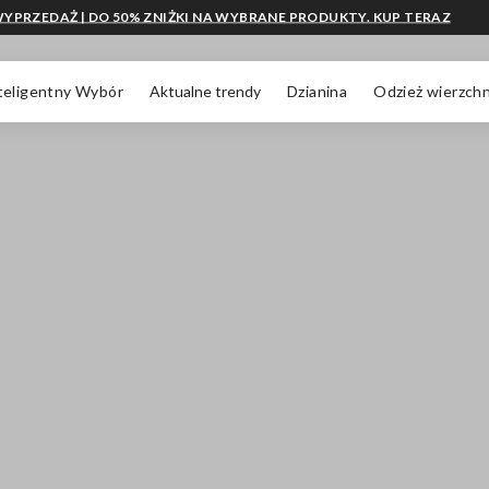
YPRZEDAŻ | DO 50% ZNIŻKI NA WYBRANE PRODUKTY. KUP TERAZ
teligentny Wybór
Aktualne trendy
Dzianina
Odzież wierzchn