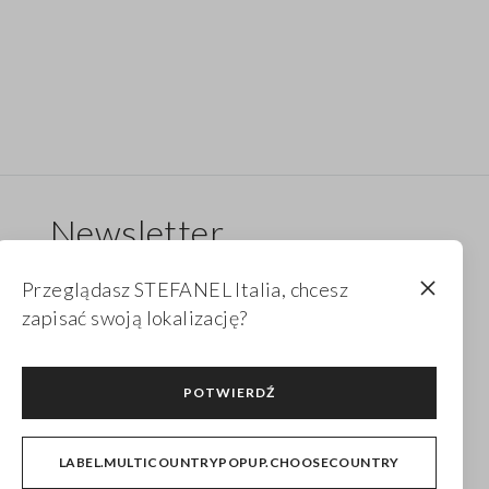
Newsletter
Otrzymuj informacje o nowych dropach,
Przeglądasz STEFANEL Italia, chcesz
kolekcjach i promocjach. Dla Ciebie 10% zniżki.
zapisać swoją lokalizację?
FOOTER.NEWSLETTER.SUBSCRIBE
POTWIERDŹ
Śledź nas
LABEL.MULTICOUNTRYPOPUP.CHOOSECOUNTRY