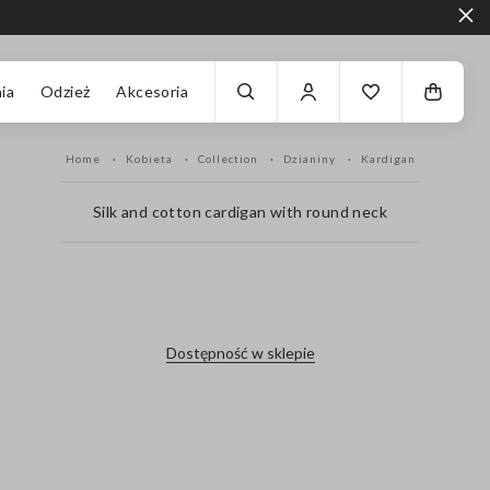
ia
Odzież
Akcesoria
Home
Kobieta
Collection
Dzianiny
Kardigan
Silk and cotton cardigan with round neck
label.color
Dostępność w sklepie