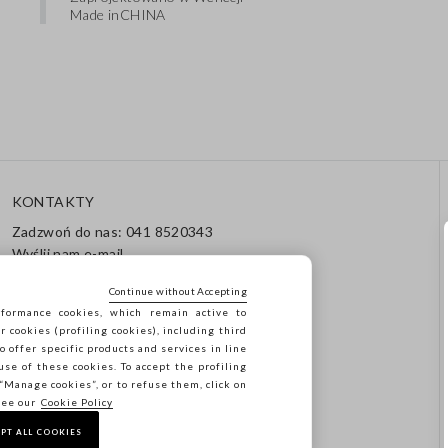
Made in
CHINA
KONTAKTY
Zadzwoń do nas: 041 8520343
Wyślij nam e-mail
Śledź swoje zamówienie /
Zwrot
Continue without Accepting
formance cookies, which remain active to
cookies (profiling cookies), including third
o offer specific products and services in line
use of these cookies. To accept the profiling
n “Manage cookies”, or to refuse them, click on
see our
Cookie Policy
PT ALL COOKIES