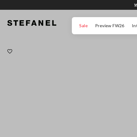
W
PRZEJDŹ DO GŁÓWNEJ TREŚCI
PRZEWIŃ NA DÓŁ STRONY
Sale
Preview FW26
In